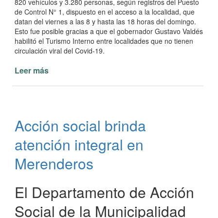
820 vehículos y 3.280 personas, según registros del Puesto
de Control N° 1, dispuesto en el acceso a la localidad, que
datan del viernes a las 8 y hasta las 18 horas del domingo.
Esto fue posible gracias a que el gobernador Gustavo Valdés
habilitó el Turismo Interno entre localidades que no tienen
circulación viral del Covid-19.
Leer más
de
Paso
de
la
Patria
Acción social brinda
entre
los
atención integral en
principales
destinos
Merenderos
del
Turismo
El Departamento de Acción
Interno
Social de la Municipalidad