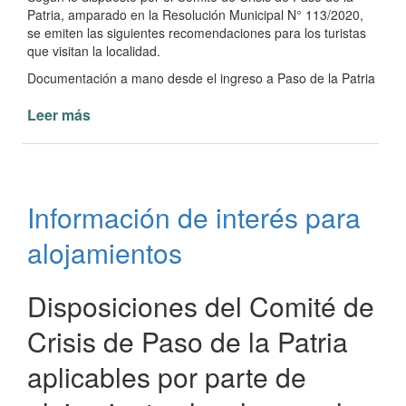
Patria, amparado en la Resolución Municipal N° 113/2020,
se emiten las siguientes recomendaciones para los turistas
que visitan la localidad.
Documentación a mano desde el ingreso a Paso de la Patria
Leer más
de
Información
para
turistas
que
Información de interés para
visitan
Paso
alojamientos
de
la
Patria
Disposiciones del Comité de
Crisis de Paso de la Patria
aplicables por parte de