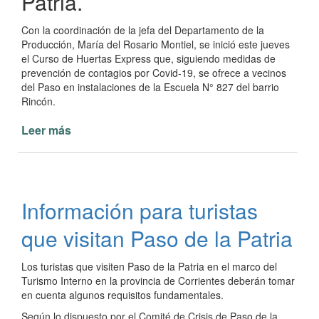
Patria.
Con la coordinación de la jefa del Departamento de la
Producción, María del Rosario Montiel, se inició este jueves
el Curso de Huertas Express que, siguiendo medidas de
prevención de contagios por Covid-19, se ofrece a vecinos
del Paso en instalaciones de la Escuela N° 827 del barrio
Rincón.
Leer más
de
Curso
de
Huertas
Express
Información para turistas
para
vecinos
que visitan Paso de la Patria
del
Paso
Los turistas que visiten Paso de la Patria en el marco del
Turismo Interno en la provincia de Corrientes deberán tomar
en cuenta algunos requisitos fundamentales.
Según lo dispuesto por el Comité de Crisis de Paso de la