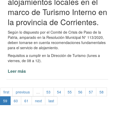
alojamientos locales en el
marco de Turismo Interno en
la provincia de Corrientes.
Según lo dispuesto por el Comité de Crisis de Paso de la
Patria, amparado en la Resolución Municipal N° 113/2020,
deben tomarse en cuenta recomendaciones fundamentales
para el servicio de alojamiento.
Requisitos a cumplir en la Dirección de Turismo (lunes a
viernes, de 08 a 12).
Leer más
de
Información
de
interés
first
previous
…
53
54
55
56
57
58
para
alojamientos
59
60
61
next
last