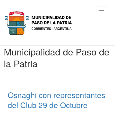
Ir
al
Municipalidad
Mostrar/
contenido
de Paso De
barra
principal
La Patria
de
navegac
Contenido
Municipalidad de Paso de
principal
la Patria
Osnaghi con representantes
del Club 29 de Octubre