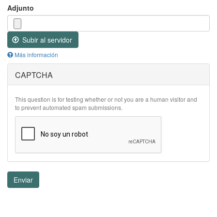
Adjunto
Subir al servidor
Más información
Los
CAPTCHA
archivos
deben
ser
menores
This question is for testing whether or not you are a human visitor and
que
to prevent automated spam submissions.
2
MB
.
Tipos
de
archivo
permitidos:
gif
jpg
Enviar
jpeg
png
txt
rtf