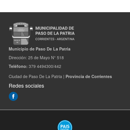
pdf
doc
docx
odt
ppt
pptx
odp
xls
xlsx
.
Municipio de Paso De La Patria
Dirección:
25 de Mayo N° 518
Teléfono:
379 4494300/442
Ciudad de Paso De La Patria |
Provincia de Corrientes
Redes sociales