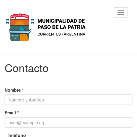
Ir
al
Municipalidad
Mostrar/
contenido
de Paso De
barra
principal
La Patria
de
navegac
Contenido
Contacto
principal
Nombre
*
Email
*
Teléfono