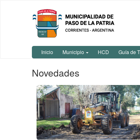
Ir
Municipalidad
al
de Paso De
contenido
La Patria
principal
Inicio
Municipio
HCD
Guía de T
Contenido
Novedades
principal