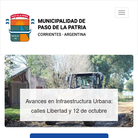
Ir
al
Municipalidad
Mostrar/
contenido
de Paso De
barra
principal
La Patria
de
navegac
Contenido
principal
Avances en Infraestructura Urbana:
calles Libertad y 12 de octubre