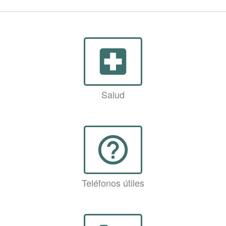
local_hospital
Salud
help_outline
Teléfonos útiles