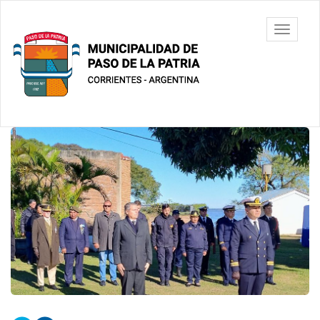
Ir
al
Municipalidad
Mostrar/
contenido
de Paso De
barra
principal
La Patria
de
navegac
Contenido
principal