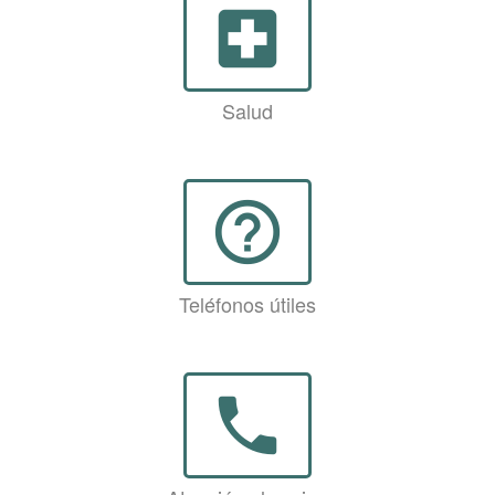
local_hospital
Salud
help_outline
Teléfonos útiles
phone