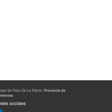
udad de Paso De La Patria |
Provincia de
rrientes
des sociales