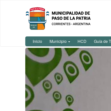
Ir
Municipalidad
al
de Paso De
contenido
La Patria
principal
Inicio
Municipio
HCD
Guía de T
Contenido
principal