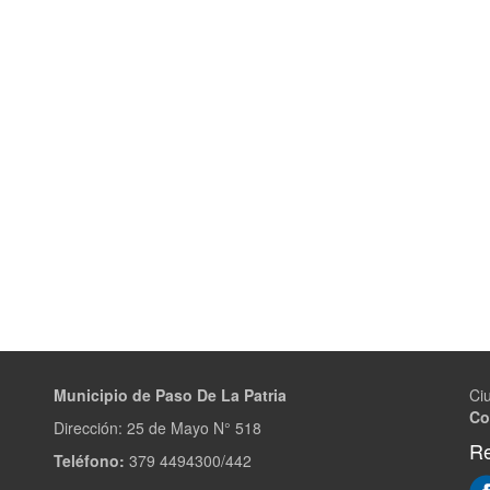
Municipio de Paso De La Patria
Ci
Co
Dirección:
25 de Mayo N° 518
Re
Teléfono:
379 4494300/442