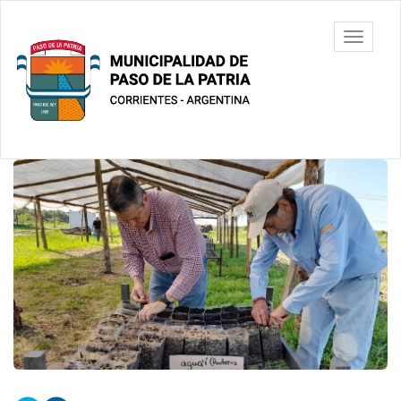
Ir
al
Municipalidad
Mostrar/
contenido
de Paso De
barra
principal
La Patria
de
navegac
Contenido
principal