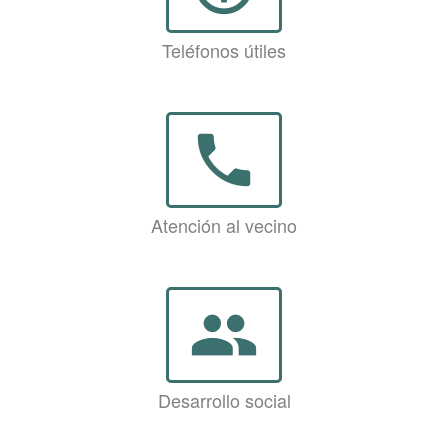
Teléfonos útiles
phone
Atención al vecino
group
Desarrollo social