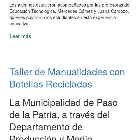
Los alumnos estuvieron acompañados por las profesoras de
Educación Tecnológica, Mercedes Gómez y Juana Cardozo,
quienes guiaron a los estudiantes en esta experiencia
educativa.
Leer más
de
Visita
Educativa
a
la
Taller de Manualidades con
Planta
de
Botellas Recicladas
Clasificación
de
Residuos
La Municipalidad de Paso
de
de la Patria, a través del
Paso
de
Departamento de
la
Patria
Producción y Medio