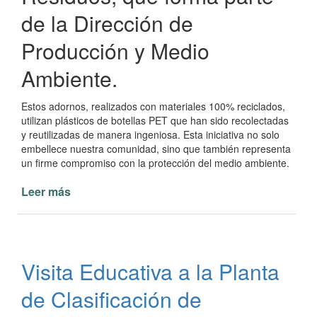
de la Dirección de
Producción y Medio
Ambiente.
Estos adornos, realizados con materiales 100% reciclados,
utilizan plásticos de botellas PET que han sido recolectadas
y reutilizadas de manera ingeniosa. Esta iniciativa no solo
embellece nuestra comunidad, sino que también representa
un firme compromiso con la protección del medio ambiente.
Leer más
de
Creatividad
y
Sostenibilidad:
Adornos
Visita Educativa a la Planta
Navideños
Reciclados
de Clasificación de
en
Paso