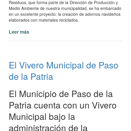
Residuos, que forma parte de la Dirección de Producción y
Medio Ambiente de nuestra municipalidad, se ha embarcado
en un excelente proyecto: la creación de adornos navideños
elaborados con materiales reciclados.
Leer más
de
Adornos
Navideños
con
Materiales
El Vivero Municipal de Paso
Reciclados
en
de la Patria
Paso
de
la
El Municipio de Paso de la
Patria
Patria cuenta con un Vivero
Municipal bajo la
administración de la