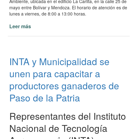
Ambiente, ubicada en el edificio La Carlita, en la calle 25 de
mayo entre Bolívar y Mendoza. El horario de atención es de
lunes a viernes, de 8:00 a 13:00 horas.
Leer más
de
Municipalidad
de
Paso
de
INTA y Municipalidad se
la
Patria
unen para capacitar a
ofrece
semillas
productores ganaderos de
gratuitas
Paso de la Patria
para
huertas
familiares
Representantes del Instituto
Nacional de Tecnología