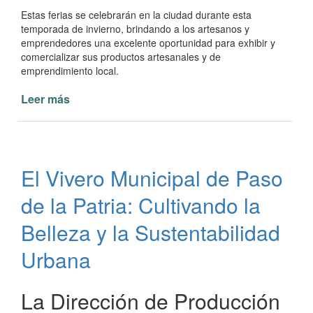
Estas ferias se celebrarán en la ciudad durante esta
temporada de invierno, brindando a los artesanos y
emprendedores una excelente oportunidad para exhibir y
comercializar sus productos artesanales y de
emprendimiento local.
Leer más
de
Llamado
a
los
Artesanos
El Vivero Municipal de Paso
y
Emprendedores
de la Patria: Cultivando la
a
participar
Belleza y la Sustentabilidad
de
Urbana
la
Ferias
de
La Dirección de Producción
Invierno