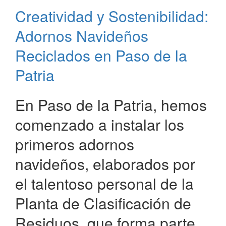
Plásticos
Creatividad y Sostenibilidad:
Reciclados
en
Adornos Navideños
Paso
de
Reciclados en Paso de la
la
Patria
Patria
En Paso de la Patria, hemos
comenzado a instalar los
primeros adornos
navideños, elaborados por
el talentoso personal de la
Planta de Clasificación de
Residuos, que forma parte