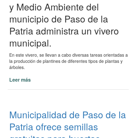
2024
y Medio Ambiente del
municipio de Paso de la
Patria administra un vivero
municipal.
En este vivero, se llevan a cabo diversas tareas orientadas a
la producción de plantines de diferentes tipos de plantas y
árboles.
Leer más
de
El
Vivero
Municipal
de
Municipalidad de Paso de la
Paso
de
Patria ofrece semillas
la
Patria: