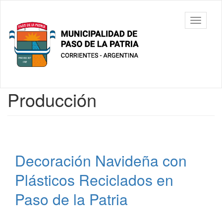
Ir
al
Municipalidad
Mostrar/
contenido
de Paso De
barra
principal
La Patria
de
navegac
Contenido
Producción
principal
Decoración Navideña con
Plásticos Reciclados en
Paso de la Patria