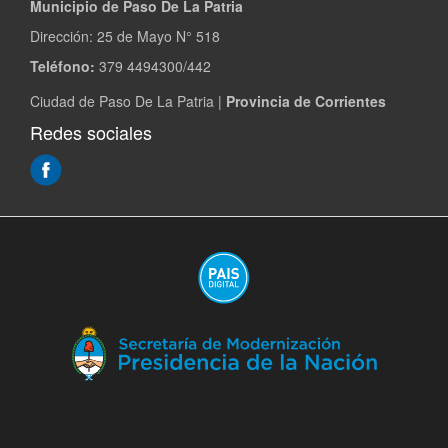
Municipio de Paso De La Patria
Dirección:
25 de Mayo N° 518
Teléfono:
379 4494300/442
Ciudad de Paso De La Patria |
Provincia de Corrientes
Redes sociales
(Abre
en
ventana
nueva)
(A
en
ve