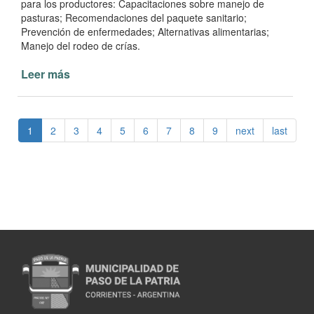
para los productores: Capacitaciones sobre manejo de
pasturas; Recomendaciones del paquete sanitario;
Prevención de enfermedades; Alternativas alimentarias;
Manejo del rodeo de crías.
Leer más
de
INTA
y
Municipalidad
1
2
3
4
5
6
7
8
9
next
last
se
unen
para
capacitar
a
productores
ganaderos
de
Paso
de
la
Patria