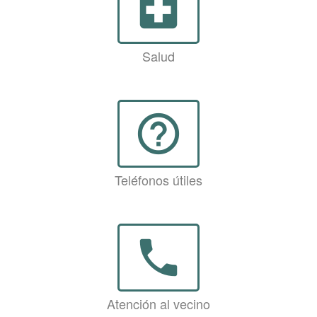
local_hospital
Salud
help_outline
Teléfonos útiles
phone
Atención al vecino