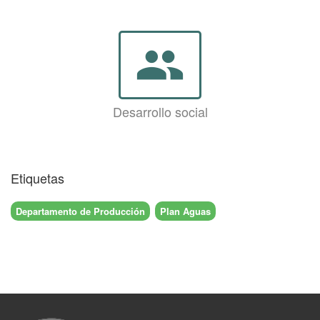
group
Desarrollo social
Etiquetas
Departamento de Producción
Plan Aguas