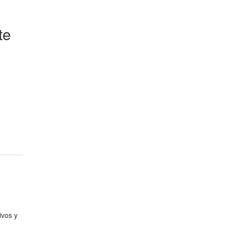
te
ivos y