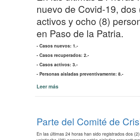
la
nuevo de Covid-19, dos (
Patria
activos y ocho (8) pers
19/02/22
en Paso de la Patria.
- Casos nuevos: 1.-
- Casos recuperados: 2.-
- Casos activos: 3.-
- Personas aisladas preventivamente: 8.-
Leer más
de
Parte
del
Comité
de
Parte del Comité de Cris
Crisis
de
En las últimas 24 horas han sido registrados dos (2
Paso