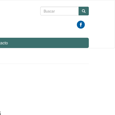
Formulario
Buscar
de
búsqueda
acto
s