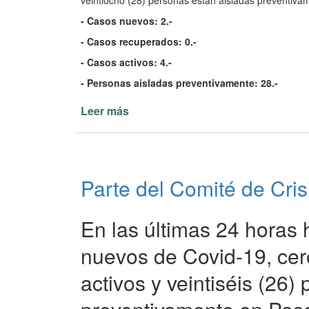
veintiocho (28) personas están aisladas preventivam
de
la
- Casos nuevos: 2.-
Patria
- Casos recuperados: 0.-
18/02/22
- Casos activos: 4.-
- Personas aisladas preventivamente: 28.-
Leer más
de
Parte
del
Comité
de
Parte del Comité de Cris
Crisis
de
Paso
En las últimas 24 horas 
de
la
nuevos de Covid-19, cer
Patria
activos y veintiséis (26)
17/02/22