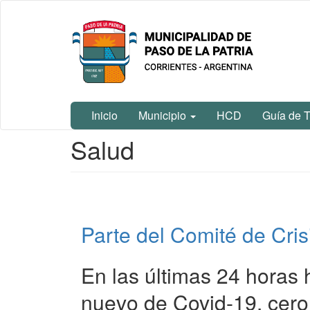
Ir
Municipalidad
al
de Paso De
contenido
La Patria
principal
Inicio
Municipio
HCD
Guía de T
Contenido
Salud
principal
Parte del Comité de Cris
En las últimas 24 horas 
nuevo de Covid-19, cero 