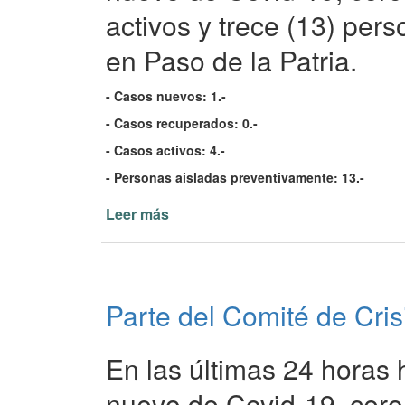
activos y trece (13) per
en Paso de la Patria.
- Casos nuevos: 1.-
- Casos recuperados: 0.-
- Casos activos: 4.-
- Personas aisladas preventivamente: 13.-
Leer más
de
Parte
del
Comité
de
Parte del Comité de Cris
Crisis
de
Paso
En las últimas 24 horas 
de
la
nuevo de Covid-19, cero 