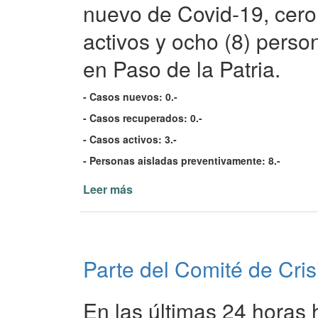
la
nuevo de Covid-19, cero 
Patria
activos y ocho (8) pers
20/02/22
en Paso de la Patria.
- Casos nuevos: 0.-
- Casos recuperados: 0.-
- Casos activos: 3.-
- Personas aisladas preventivamente: 8.-
Leer más
de
Parte
del
Comité
de
Parte del Comité de Cris
Crisis
de
Paso
En las últimas 24 horas 
de