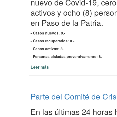
nuevo de Covid-19, cero 
Patria
activos y ocho (8) pers
21/02/22
en Paso de la Patria.
- Casos nuevos: 0.-
- Casos recuperados: 0.-
- Casos activos: 3.-
- Personas aisladas preventivamente: 8.-
Leer más
de
Parte
del
Comité
de
Parte del Comité de Cris
Crisis
de
Paso
En las últimas 24 horas 
de