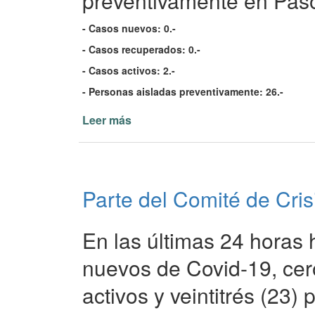
preventivamente en Paso 
- Casos nuevos: 0.-
- Casos recuperados: 0.-
- Casos activos: 2.-
- Personas aisladas preventivamente: 26.-
Leer más
de
Parte
del
Comité
de
Parte del Comité de Cris
Crisis
de
Paso
En las últimas 24 horas 
de
la
nuevos de Covid-19, cer
Patria
activos y veintitrés (23)
16/02/22