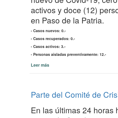
Patria
activos y doce (12) per
22/02/22
en Paso de la Patria.
- Casos nuevos: 0.-
- Casos recuperados: 0.-
- Casos activos: 3.-
- Personas aisladas preventivamente: 12.-
Leer más
de
Parte
del
Comité
de
Parte del Comité de Cris
Crisis
de
Paso
En las últimas 24 horas 
de
la