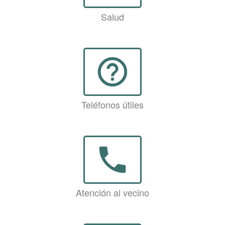
Salud
help_outline
Teléfonos útiles
phone
Atención al vecino