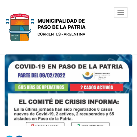
Ir
al
Municipalidad
Mostrar/
contenido
de Paso De
barra
principal
La Patria
de
navegac
Contenido
principal