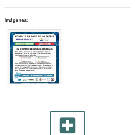
Imágenes:
local_hospital