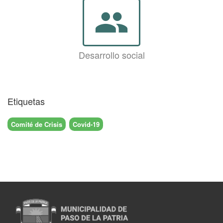
group
Desarrollo social
Etiquetas
Comité de Crisis
Covid-19