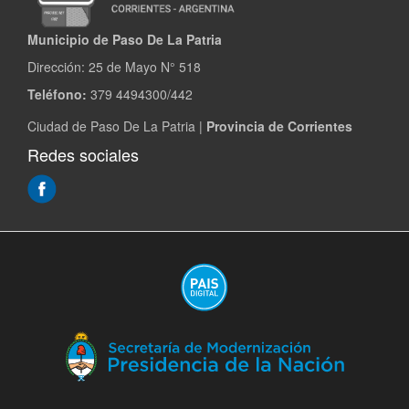
Municipio de Paso De La Patria
Dirección:
25 de Mayo N° 518
Teléfono:
379 4494300/442
Ciudad de Paso De La Patria |
Provincia de Corrientes
Redes sociales
(Abre
en
ventana
nueva)
(A