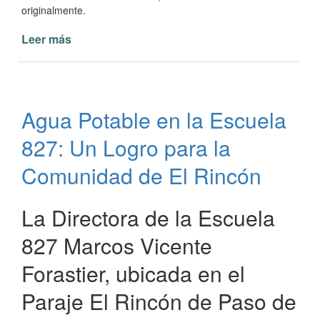
originalmente.
Leer más
de
Actualización
sobre
la
obra
Agua Potable en la Escuela
de
cordón
827: Un Logro para la
cuneta
Comunidad de El Rincón
La Directora de la Escuela
827 Marcos Vicente
Forastier, ubicada en el
Paraje El Rincón de Paso de