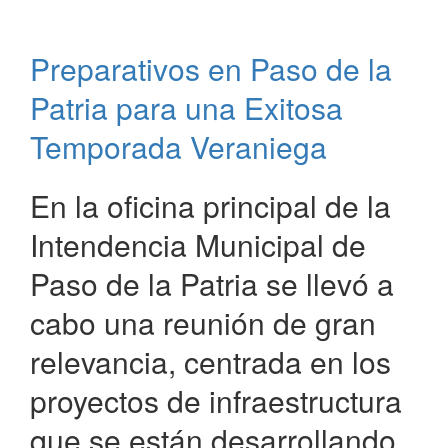
el
Desarrollo
Preparativos en Paso de la
de
Infraestructura
Patria para una Exitosa
en
Paso
Temporada Veraniega
de
la
En la oficina principal de la
Patria
Intendencia Municipal de
Paso de la Patria se llevó a
cabo una reunión de gran
relevancia, centrada en los
proyectos de infraestructura
que se están desarrollando