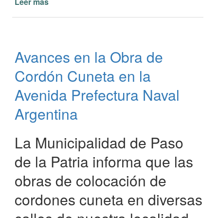
Leer más
de
Avances
en
Mejoras
de
Avances en la Obra de
Espacios
Públicos
Cordón Cuneta en la
en
Paso
Avenida Prefectura Naval
de
Argentina
la
Patria
La Municipalidad de Paso
de la Patria informa que las
obras de colocación de
cordones cuneta en diversas