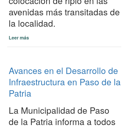
colocación de ripio en las
avenidas más transitadas de
la localidad.
Leer más
de
Paso
de
la
Patria
Avances en el Desarrollo de
Mejora
la
Infraestructura en Paso de la
Conectividad
en
Patria
la
Av.
La Municipalidad de Paso
Cazadores
Correntinos
de la Patria informa a todos