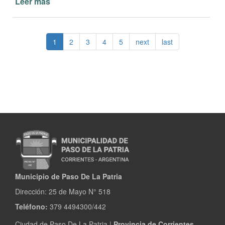
Leer más
de
Nivelación
y
Reparación
1
2
3
4
5
next
last
para
mejora
de
infraestructura
vial
Municipio de Paso De La Patria
Dirección:
25 de Mayo N° 518
Teléfono:
379 4494300/442
Ciudad de Paso De La Patria |
Provincia de Corrientes