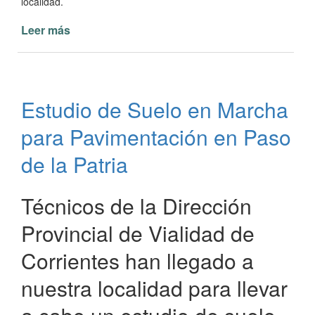
localidad.
Leer más
de
Avanzan
las
Obras
en
Estudio de Suelo en Marcha
la
Avenida
para Pavimentación en Paso
Prefectura
Naval
de la Patria
Argentina
Técnicos de la Dirección
Provincial de Vialidad de
Corrientes han llegado a
nuestra localidad para llevar