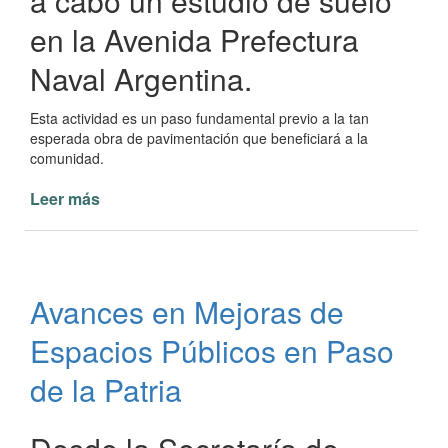
a cabo un estudio de suelo
en la Avenida Prefectura
Naval Argentina.
Esta actividad es un paso fundamental previo a la tan
esperada obra de pavimentación que beneficiará a la
comunidad.
Leer más
de
Estudio
de
Suelo
en
Avances en Mejoras de
Marcha
para
Espacios Públicos en Paso
Pavimentación
en
de la Patria
Paso
de
la