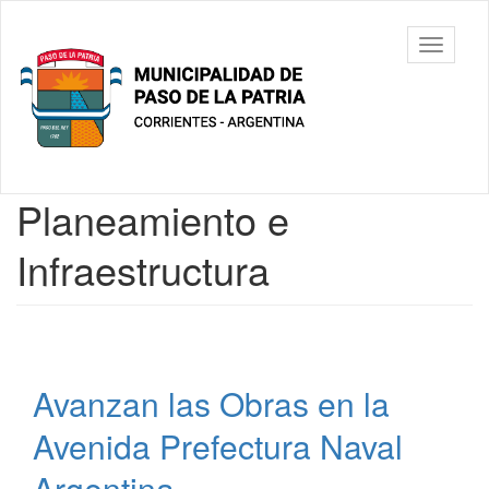
Ir
al
Municipalidad
Mostrar/
contenido
de Paso De
barra
principal
La Patria
de
navegac
Contenido
Planeamiento e
principal
Infraestructura
Avanzan las Obras en la
Avenida Prefectura Naval
Argentina