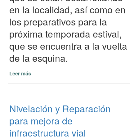
en la localidad, así como en
los preparativos para la
próxima temporada estival,
que se encuentra a la vuelta
de la esquina.
Leer más
de
Preparativos
en
Paso
de
Nivelación y Reparación
la
Patria
para mejora de
para
una
infraestructura vial
Exitosa