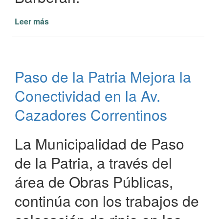
Leer más
de
Agua
Potable
en
la
Paso de la Patria Mejora la
Escuela
827:
Conectividad en la Av.
Un
Logro
Cazadores Correntinos
para
la
La Municipalidad de Paso
Comunidad
de
de la Patria, a través del
El
Rincón
área de Obras Públicas,
continúa con los trabajos de