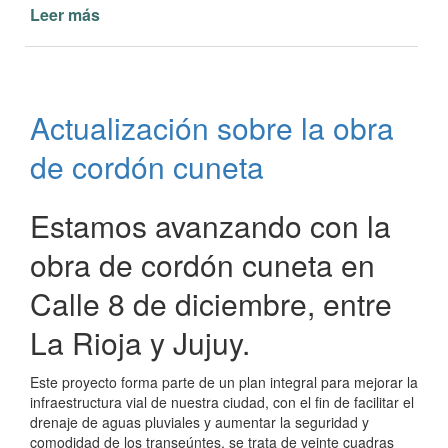
Leer más
de
Avances
en
la
Obra
Actualización sobre la obra
de
Cordón
de cordón cuneta
Cuneta
en
la
Estamos avanzando con la
Avenida
obra de cordón cuneta en
Prefectura
Naval
Calle 8 de diciembre, entre
Argentina
La Rioja y Jujuy.
Este proyecto forma parte de un plan integral para mejorar la
infraestructura vial de nuestra ciudad, con el fin de facilitar el
drenaje de aguas pluviales y aumentar la seguridad y
comodidad de los transeúntes, se trata de veinte cuadras