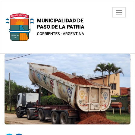
Ir
al
Municipalidad
Mostrar/
contenido
de Paso De
barra
principal
La Patria
de
navegac
Contenido
principal