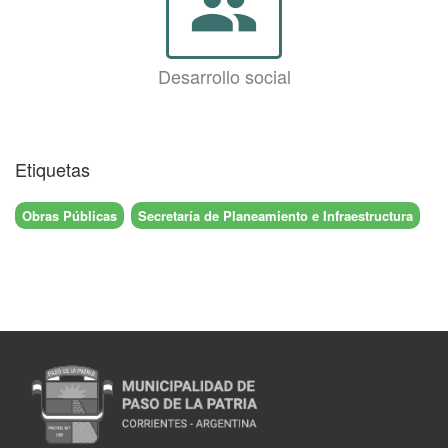
group
Desarrollo social
Etiquetas
Obras Públicas
Secretaría de Planeamiento e Infraestructura