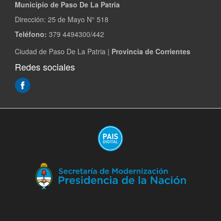
Municipio de Paso De La Patria
Dirección:
25 de Mayo N° 518
Teléfono:
379 4494300/442
Ciudad de Paso De La Patria |
Provincia de Corrientes
Redes sociales
(Abre
en
ventana
nueva)
(A
en