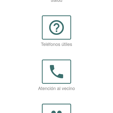
help_outline
Teléfonos útiles
phone
Atención al vecino