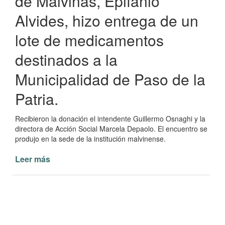
de Malvinas, Epifanio
Alvides, hizo entrega de un
lote de medicamentos
destinados a la
Municipalidad de Paso de la
Patria.
Recibieron la donación el intendente Guillermo Osnaghi y la
directora de Acción Social Marcela Depaolo. El encuentro se
produjo en la sede de la institución malvinense.
Leer más
de
Veteranos
de
Malvinas
donaron
medicamentos