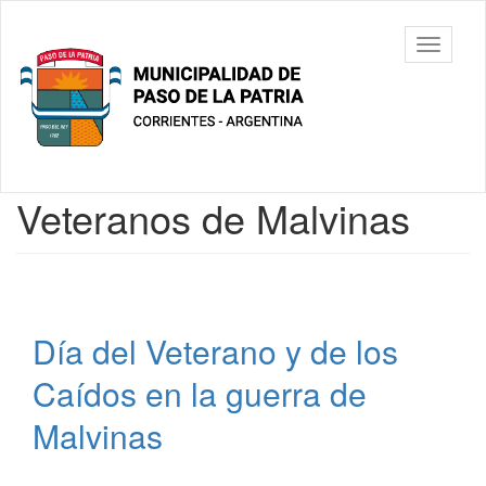
Ir
al
Municipalidad
Mostrar/
contenido
de Paso De
barra
principal
La Patria
de
navegac
Contenido
Veteranos de Malvinas
principal
Día del Veterano y de los
Caídos en la guerra de
Malvinas