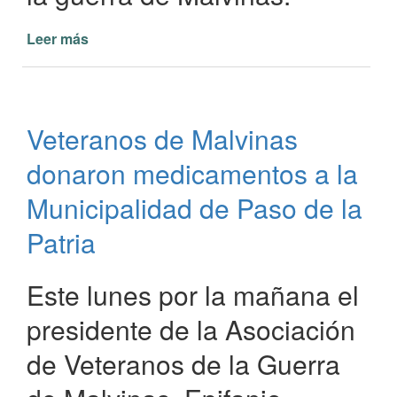
Leer más
de
Día
del
Veterano
y
Veteranos de Malvinas
de
los
donaron medicamentos a la
Caídos
en
Municipalidad de Paso de la
la
Patria
guerra
de
Malvinas
Este lunes por la mañana el
presidente de la Asociación
de Veteranos de la Guerra