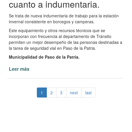
cuanto a indumentaria.
Se trata de nueva indumentaria de trabajo para la estación
invernal consistente en borcegos y camperas.
Este equipamiento y otros recursos técnicos que se
incorporan con frecuencia al departamento de Tránsito
permiten un mejor desempeño de las personas destinadas a
la tarea de seguridad vial en Paso de la Patria.
Municipalidad de Paso de la Patria.
Leer más
de
Tránsito
municipal
de
1
2
3
next
last
Paso
de
la
Patria
con
nuevos