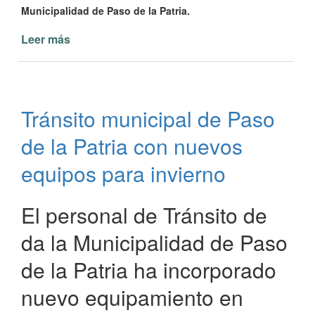
Municipalidad de Paso de la Patria.
Leer más
de
Personal
de
Tránsito
Municipal
Tránsito municipal de Paso
de
Paso
de la Patria con nuevos
de
la
equipos para invierno
Patria
se
El personal de Tránsito de
capacita
da la Municipalidad de Paso
de la Patria ha incorporado
nuevo equipamiento en