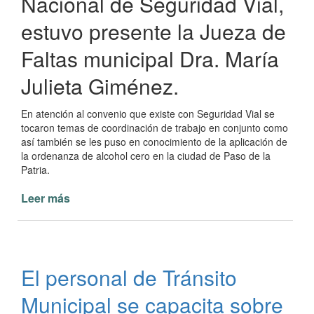
Nacional de Seguridad Vial,
estuvo presente la Jueza de
Faltas municipal Dra. María
Julieta Giménez.
En atención al convenio que existe con Seguridad Vial se
tocaron temas de coordinación de trabajo en conjunto como
así también se les puso en conocimiento de la aplicación de
la ordenanza de alcohol cero en la ciudad de Paso de la
Patria.
Leer más
de
Reunión
de
coordinación
de
El personal de Tránsito
trabajo
sobre
Municipal se capacita sobre
Seguridad