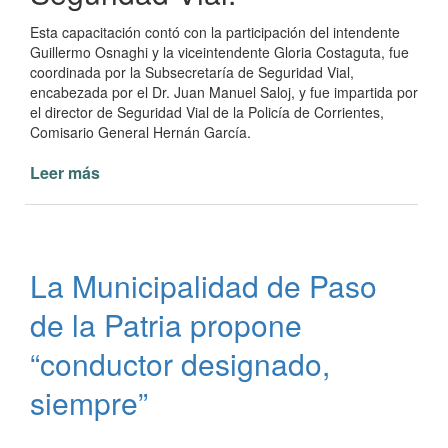
Esta capacitación contó con la participación del intendente
Guillermo Osnaghi y la viceintendente Gloria Costaguta, fue
coordinada por la Subsecretaría de Seguridad Vial,
encabezada por el Dr. Juan Manuel Saloj, y fue impartida por
el director de Seguridad Vial de la Policía de Corrientes,
Comisario General Hernán García.
Leer más
de
Capacitación
sobre
seguridad
vial
La Municipalidad de Paso
en
Paso
de la Patria propone
de
la
“conductor designado,
Patria
siempre”