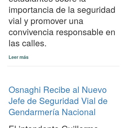
importancia de la seguridad
vial y promover una
convivencia responsable en
las calles.
Leer más
de
Capacitación
en
Seguridad
Vial
Osnaghi Recibe al Nuevo
en
la
Jefe de Seguridad Vial de
Escuela
Secundaria
Gendarmería Nacional
"Miguel
Ángel
Giménez"