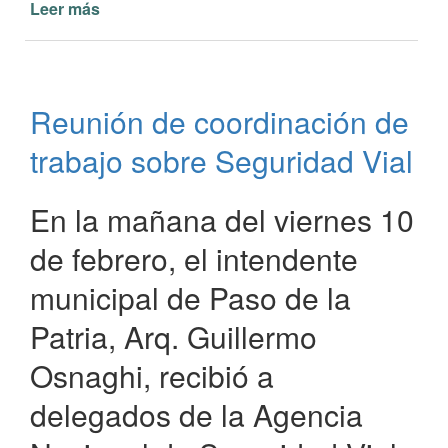
Leer más
de
La
Municipalidad
de
Paso
Reunión de coordinación de
de
la
trabajo sobre Seguridad Vial
Patria
propone
“conductor
En la mañana del viernes 10
designado,
de febrero, el intendente
siempre”
municipal de Paso de la
Patria, Arq. Guillermo
Osnaghi, recibió a
delegados de la Agencia