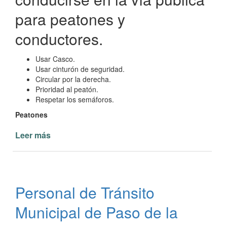
para peatones y
conductores.
Usar Casco.
Usar cinturón de seguridad.
Circular por la derecha.
Prioridad al peatón.
Respetar los semáforos.
Peatones
Leer más
de
Respeto
a
las
normas
Personal de Tránsito
de
tránsito
Municipal de Paso de la