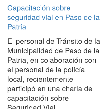
bienvenida
Capacitación sobre
al
nuevo
seguridad vial en Paso de la
jefe
de
Patria
Seguridad
Vial
El personal de Tránsito de la
Corrientes
Municipalidad de Paso de la
Patria, en colaboración con
el personal de la policía
local, recientemente
participó en una charla de
capacitación sobre
Seguridad Vial.