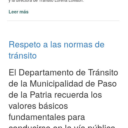
y la directora de Tránsito Lorena Lovison.
Leer más
de
El
personal
de
Tránsito
Respeto a las normas de
Municipal
se
tránsito
capacita
sobre
seguridad
El Departamento de Tránsito
vial
de la Municipalidad de Paso
de la Patria recuerda los
valores básicos
fundamentales para
conducirse en la vía pública