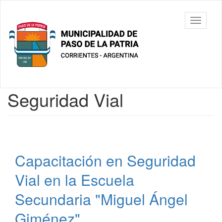
Ir
al
Municipalidad
Mostrar/
contenido
de Paso De
barra
principal
La Patria
de
navegac
Contenido
Seguridad Vial
principal
Capacitación en Seguridad
Vial en la Escuela
Secundaria "Miguel Ángel
Giménez"