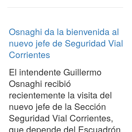
Osnaghi
Recibe
al
Nuevo
Osnaghi da la bienvenida al
Jefe
de
nuevo jefe de Seguridad Vial
Seguridad
Vial
Corrientes
de
Gendarmería
El intendente Guillermo
Nacional
Osnaghi recibió
recientemente la visita del
nuevo jefe de la Sección
Seguridad Vial Corrientes,
que depende del Escuadrón