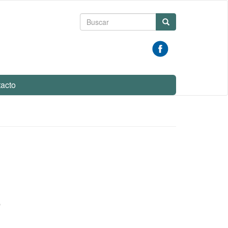
Formulario
Buscar
de
búsqueda
acto
o