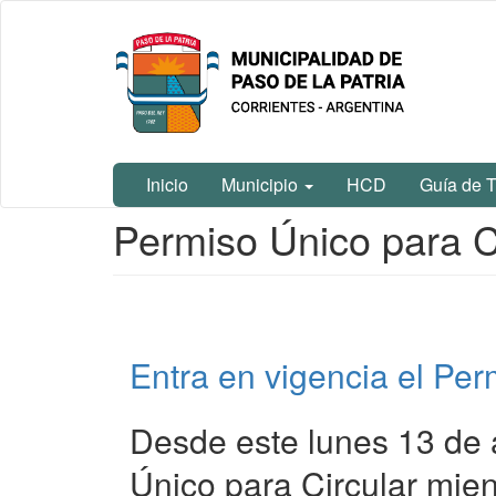
Ir
Municipalidad
al
de Paso De
contenido
La Patria
principal
Inicio
Municipio
HCD
Guía de T
Contenido
Permiso Único para C
principal
Entra en vigencia el Per
Desde este lunes 13 de a
Único para Circular mient