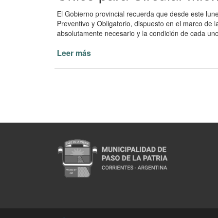
El Gobierno provincial recuerda que desde este lunes
Preventivo y Obligatorio, dispuesto en el marco de l
absolutamente necesario y la condición de cada uno
Leer más
de
Entra
en
vigencia
el
Permiso
Único
para
Circular