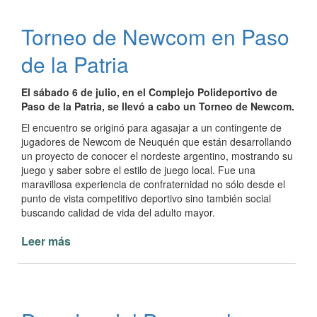
la
Patria
Torneo de Newcom en Paso
Presente
en
de la Patria
Torneo
Amistoso
El sábado 6 de julio, en el Complejo Polideportivo de
de
Paso de la Patria, se llevó a cabo un Torneo de Newcom.
Newcom
en
El encuentro se originó para agasajar a un contingente de
jugadores de Newcom de Neuquén que están desarrollando
Itatí
un proyecto de conocer el nordeste argentino, mostrando su
juego y saber sobre el estilo de juego local. Fue una
maravillosa experiencia de confraternidad no sólo desde el
punto de vista competitivo deportivo sino también social
buscando calidad de vida del adulto mayor.
Leer más
de
Torneo
de
Newcom
en