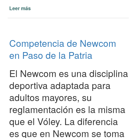
Leer más
de
Cada
vez
más
interés
Competencia de Newcom
en
practicar
en Paso de la Patria
Newcom
en
Paso
El Newcom es una disciplina
de
deportiva adaptada para
la
Patria
adultos mayores, su
reglamentación es la misma
que el Vóley. La diferencia
es que en Newcom se toma