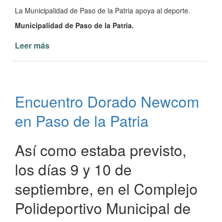
La Municipalidad de Paso de la Patria apoya al deporte.
Municipalidad de Paso de la Patria.
Leer más
de
Dorados
del
Paso
en
Encuentro Dorado Newcom
los
Juegos
en Paso de la Patria
Correntinos
para
adultos
Así como estaba previsto,
mayores
los días 9 y 10 de
septiembre, en el Complejo
Polideportivo Municipal de