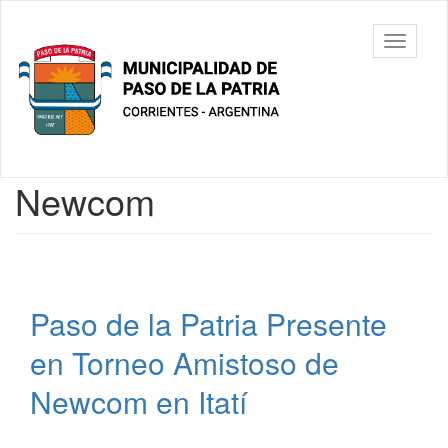
Ir
al
Municipalidad
Mostrar/
contenido
de Paso De
barra
principal
La Patria
de
navegac
Contenido
Newcom
principal
Paso de la Patria Presente
en Torneo Amistoso de
Newcom en Itatí