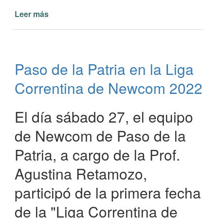
Leer más
de
Encuentro
Dorado
Newcom
en
Paso de la Patria en la Liga
Paso
de
Correntina de Newcom 2022
la
Patria
El día sábado 27, el equipo
de Newcom de Paso de la
Patria, a cargo de la Prof.
Agustina Retamozo,
participó de la primera fecha
de la "Liga Correntina de