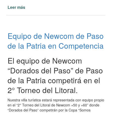
Leer más
de
Se
invita
a
conformar
Equipo de Newcom de Paso
equipo
de
de la Patria en Competencia
Newcom
en
Paso
El equipo de Newcom
de
“Dorados del Paso” de Paso
la
Patria
de la Patria competirá en el
2° Torneo del Litoral.
Nuestra villa turística estará representada con equipo propio
en el “2° Torneo del Litoral de Newcom +50 y +60” donde
“Dorados del Paso” competirán por la Copa “Somos