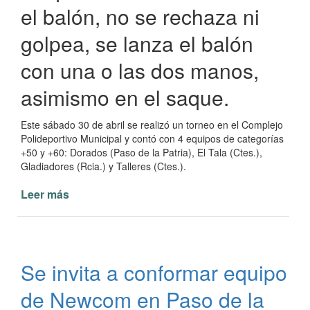
el balón, no se rechaza ni
golpea, se lanza el balón
con una o las dos manos,
asimismo en el saque.
Este sábado 30 de abril se realizó un torneo en el Complejo
Polideportivo Municipal y contó con 4 equipos de categorías
+50 y +60: Dorados (Paso de la Patria), El Tala (Ctes.),
Gladiadores (Rcia.) y Talleres (Ctes.).
Leer más
de
Competencia
de
Newcom
en
Se invita a conformar equipo
Paso
de
de Newcom en Paso de la
la