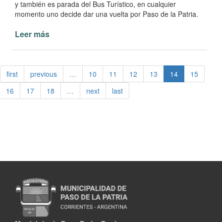
y también es parada del Bus Turístico, en cualquier
momento uno decide dar una vuelta por Paso de la Patria.
Leer más
de
Cine
móvil
todos
first
previous
…
10
11
12
13
14
15
los
viernes
16
17
18
…
next
last
en
Paso
de
la
Patria