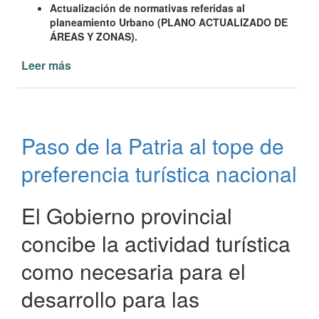
Actualización de normativas referidas al
planeamiento Urbano (PLANO ACTUALIZADO DE
ÁREAS Y ZONAS).
Leer más
de
Paso
de
la
Patria
Paso de la Patria al tope de
avanza
sobre
preferencia turística nacional
su
Ordenamiento
Territorial
El Gobierno provincial
concibe la actividad turística
como necesaria para el
desarrollo para las