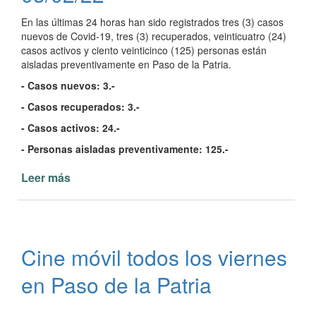
nacional
En las últimas 24 horas han sido registrados tres (3) casos
nuevos de Covid-19, tres (3) recuperados, veinticuatro (24)
casos activos y ciento veinticinco (125) personas están
aisladas preventivamente en Paso de la Patria.
- Casos nuevos: 3.-
- Casos recuperados: 3.-
- Casos activos: 24.-
- Personas aisladas preventivamente: 125.-
Leer más
de
Parte
del
Comité
de
Cine móvil todos los viernes
Crisis
de
en Paso de la Patria
Paso
de