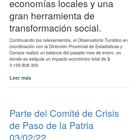
economías locales y una
gran herramienta de
transformación social.
Continuando los relevamientos, el Observatorio Turístico en
coordinación con la Dirección Provincial de Estadísticas y
Censos realizó un balance del pasado mes de enero, en
donde se estipula un impacto económico total de $
3.159.808.300.
Leer más
de
Paso
de
la
Patria
Parte del Comité de Crisis
al
tope
de Paso de la Patria
de
preferencia
03/02/22
turística