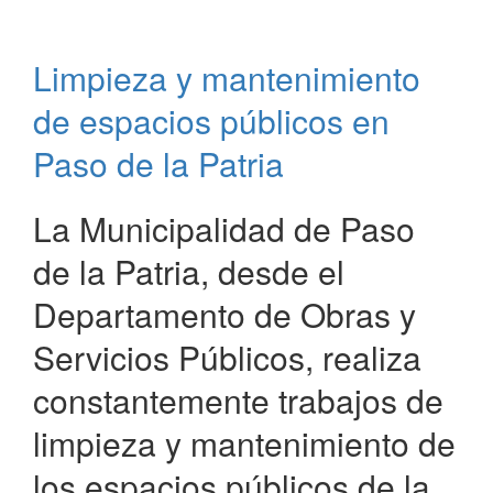
y
limpieza
constantes
Limpieza y mantenimiento
en
Paso
de espacios públicos en
de
la
Paso de la Patria
Patria
La Municipalidad de Paso
de la Patria, desde el
Departamento de Obras y
Servicios Públicos, realiza
constantemente trabajos de
limpieza y mantenimiento de
los espacios públicos de la