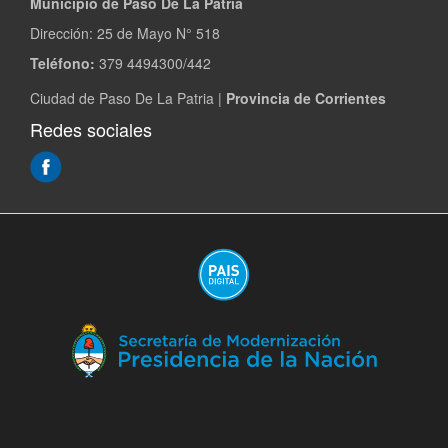
Municipio de Paso De La Patria
Dirección:
25 de Mayo N° 518
Teléfono:
379 4494300/442
Ciudad de Paso De La Patria |
Provincia de Corrientes
Redes sociales
(Abre
en
ventana
nueva)
(A
en
ve