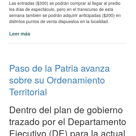
Las entradas ($300) se podrán comprar al llegar al predio
los días de espectáculo, pero en el transcurso de esta
semana también se podrán adquirir anticipadas ($200) en
distintos puntos de venta dispuestos en la localidad.
Leer más
de
Se
acerca
el
inicio
Paso de la Patria avanza
de
los
sobre su Ordenamiento
carnavales
en
Territorial
Paso
de
Dentro del plan de gobierno
la
Patria
trazado por el Departamento
Ejecutivo (DE) para la actual