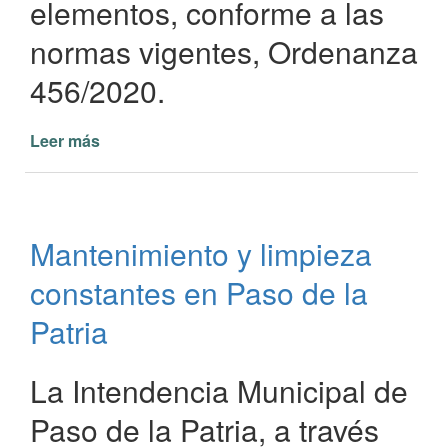
elementos, conforme a las
normas vigentes, Ordenanza
456/2020.
Leer más
de
Se
encuentra
prohibida
la
Mantenimiento y limpieza
quema
de
constantes en Paso de la
basura
u
Patria
otros
elementos
La Intendencia Municipal de
Paso de la Patria, a través