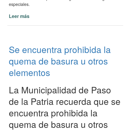
especiales.
Leer más
de
Asueto
Administrativo
para
el
Se encuentra prohibida la
personal
femenino
quema de basura u otros
municipal
de
elementos
Paso
de
La Municipalidad de Paso
la
Patria
de la Patria recuerda que se
encuentra prohibida la
quema de basura u otros