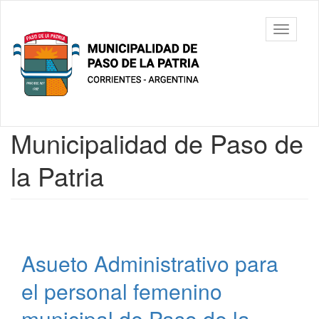
Ir
al
Municipalidad
Mostrar/
contenido
de Paso De
barra
principal
La Patria
de
navegac
Contenido
Municipalidad de Paso de
principal
la Patria
Asueto Administrativo para
el personal femenino
municipal de Paso de la