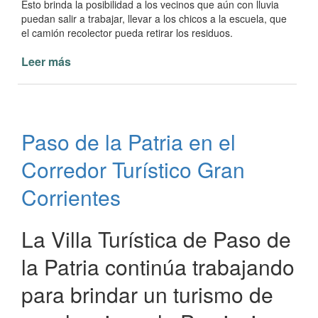
Esto brinda la posibilidad a los vecinos que aún con lluvia
puedan salir a trabajar, llevar a los chicos a la escuela, que
el camión recolector pueda retirar los residuos.
Leer más
de
Intendente
Osnaghi
presente
en
Paso de la Patria en el
enripiado
de
Corredor Turístico Gran
Barrio
Chacra
Corrientes
41
Paso
La Villa Turística de Paso de
de
la
la Patria continúa trabajando
Patria
para brindar un turismo de