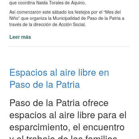
que coordina Naida Torales de Aquino.
Así comenzaron este sábado los festejos por el “Mes del
Niño” que organiza la Municipalidad de Paso de la Patria a
través de la dirección de Acción Social.
Leer más
de
Mes
del
Niño
en
Espacios al aire libre en
Paso
de
Paso de la Patria
la
Patria
Paso de la Patria ofrece
espacios al aire libre para el
esparcimiento, el encuentro
y el trabajo de las familias.