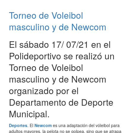
la
Patria
Torneo de Voleibol
en
el
masculino y de Newcom
Corredor
Turístico
Gran
El sábado 17/ 07/21 en el
Corrientes
Polideportivo se realizó un
Torneo de Voleibol
masculino y de Newcom
organizado por el
Departamento de Deporte
Municipal.
Deportes
. El
Newcom
es una adaptación del vóleibol para
adultos mayores, la pelota no se golpea, sino que se atrapa