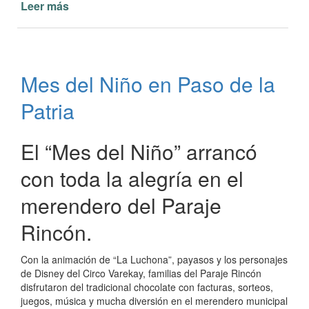
Leer más
de
Este
domingo
el
anfiteatro
Mes del Niño en Paso de la
"Pinín
Palma"
Patria
de
Paso
de
El “Mes del Niño” arrancó
la
con toda la alegría en el
Patria
merendero del Paraje
Rincón.
Con la animación de “La Luchona”, payasos y los personajes
de Disney del Circo Varekay, familias del Paraje Rincón
disfrutaron del tradicional chocolate con facturas, sorteos,
juegos, música y mucha diversión en el merendero municipal