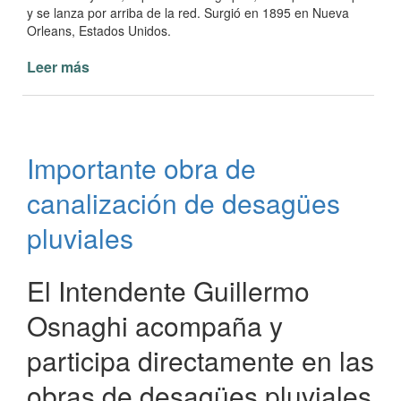
y se lanza por arriba de la red. Surgió en 1895 en Nueva
Orleans, Estados Unidos.
Leer más
de
Torneo
de
Voleibol
masculino
Importante obra de
y
de
canalización de desagües
Newcom
pluviales
El Intendente Guillermo
Osnaghi acompaña y
participa directamente en las
obras de desagües pluviales