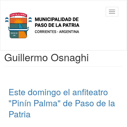
Ir
al
Municipalidad
Mostrar/
contenido
de Paso De
barra
principal
La Patria
de
navegac
Contenido
Guillermo Osnaghi
principal
Este domingo el anfiteatro
"Pinín Palma" de Paso de la
Patria