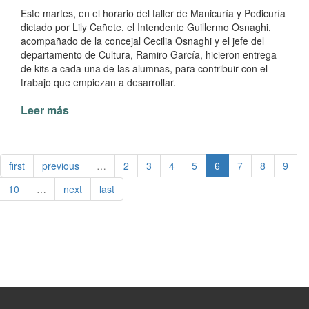
Este martes, en el horario del taller de Manicuría y Pedicuría
dictado por Lily Cañete, el Intendente Guillermo Osnaghi,
acompañado de la concejal Cecilia Osnaghi y el jefe del
departamento de Cultura, Ramiro García, hicieron entrega
de kits a cada una de las alumnas, para contribuir con el
trabajo que empiezan a desarrollar.
Leer más
de
Intendente
Osnaghi
presente
first
previous
…
2
3
4
5
6
7
8
9
en
talleres
10
…
next
last
y
capacitaciones
municipales