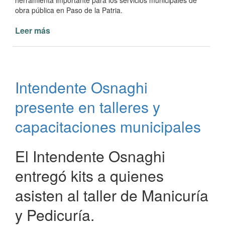
herramienta importante para los servicios municipales de
obra pública en Paso de la Patria.
Leer más
de
La
Municipalidad
de
Paso
Intendente Osnaghi
de
la
presente en talleres y
Patria
recupera
capacitaciones municipales
motoniveladora
El Intendente Osnaghi
entregó kits a quienes
asisten al taller de Manicuría
y Pedicuría.