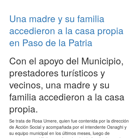
para
fortalecimiento
Una madre y su familia
de
Censos
accedieron a la casa propia
y
Estadísticas
en Paso de la Patria
en
Paso
Con el apoyo del Municipio,
de
la
prestadores turísticos y
Patria
vecinos, una madre y su
familia accedieron a la casa
propia.
Se trata de Rosa Umere, quien fue contenida por la dirección
de Acción Social y acompañada por el intendente Osnaghi y
su equipo municipal en los últimos meses, luego de