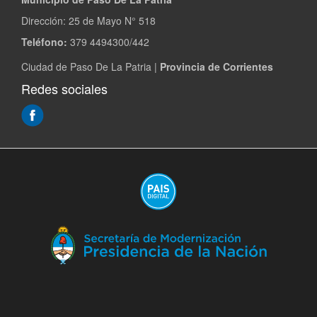
Dirección:
25 de Mayo N° 518
Teléfono:
379 4494300/442
Ciudad de Paso De La Patria |
Provincia de Corrientes
Redes sociales
(Abre
en
ventana
nueva)
(A
en
ve