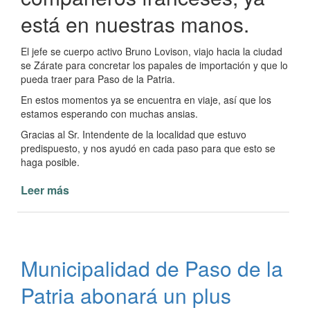
está en nuestras manos.
El jefe se cuerpo activo Bruno Lovison, viajo hacia la ciudad
se Zárate para concretar los papales de importación y que lo
pueda traer para Paso de la Patria.
En estos momentos ya se encuentra en viaje, así que los
estamos esperando con muchas ansias.
Gracias al Sr. Intendente de la localidad que estuvo
predispuesto, y nos ayudó en cada paso para que esto se
haga posible.
Leer más
de
Nueva
Unidad
para
Bomberos
Municipalidad de Paso de la
Voluntarios
de
Patria abonará un plus
Paso