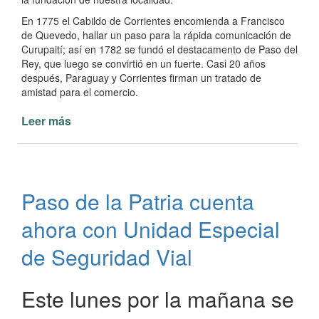
En 1775 el Cabildo de Corrientes encomienda a Francisco
de Quevedo, hallar un paso para la rápida comunicación de
Curupaití; así en 1782 se fundó el destacamento de Paso del
Rey, que luego se convirtió en un fuerte. Casi 20 años
después, Paraguay y Corrientes firman un tratado de
amistad para el comercio.
Leer más
de
149°
Aniversario
de
Paso
Paso de la Patria cuenta
de
la
ahora con Unidad Especial
Patria
de Seguridad Vial
Este lunes por la mañana se