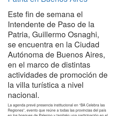
Broadway
de
Este fin de semana el
Buenos
Aires
Intendente de Paso de la
Patria, Guillermo Osnaghi,
se encuentra en la Ciudad
Autónoma de Buenos Aires,
en el marco de distintas
actividades de promoción de
la villa turística a nivel
nacional.
La agenda prevé presencia institucional en “BA Celebra las
Regiones”, evento que reúne a todas las provincias del país
en los bosques de Palermo y también una participación en el