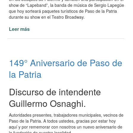
show de “Lapeband”, la banda de música de Sergio Lapegüe
que hoy sorteará paquetes turísticos de Paso de la Patria
durante su show en el Teatro Broadway.
Leer más
de
Intendente
Osnaghi
promociona
Paso
149° Aniversario de Paso de
de
la
la Patria
Patria
en
Buenos
Discurso de intendente
Aires
Guillermo Osnaghi.
Autoridades presentes, trabajadores municipales, vecinos de
Paso de la Patria. A todos ustedes, gracias por estar hoy
aquí y por rememorar con nosotros un nuevo aniversario de
la fundación de nuestra localidad.