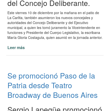
del Concejo Deliberante.
Este viernes 10 de diciembre por la mañana en el patio de
La Carlita, también asumieron los nuevos concejales y
autoridades del Concejo Deliberante y del Ejecutivo
municipal, a quien les tomó juramento la Viceintendente en
funciones y Presidente del Cuerpo Legislativo, la escribana
María Gloria Costaguta, quien asumió en la jornada anterior.
Leer más
de
Asumen
autoridades
municipales
en
Se promocionó Paso de la
Paso
de
Patria desde Teatro
la
Patria
Broadway de Buenos Aires
Sergio Lapegüe promocionó