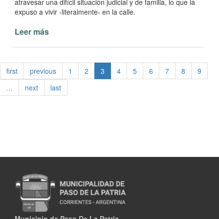
atravesar una difícil situación judicial y de familia, lo que la
expuso a vivir -literalmente- en la calle.
Leer más
de
Una
madre
y
first
previous
1
2
3
4
5
6
7
8
9
su
familia
…
next
last
accedieron
a
la
casa
propia
en
Paso
de
la
Patria
Municipio de Paso De La Patria