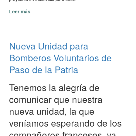
Leer más
de
Apertura
Sesiones
Ordinarias
Concejo
Nueva Unidad para
Deliberante
Municipal
Bomberos Voluntarios de
de
Paso
Paso de la Patria
de
la
Tenemos la alegría de
Patria
comunicar que nuestra
nueva unidad, la que
veníamos esperando de los
compañeros franceses, ya