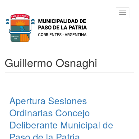
Ir
al
Municipalidad
Mostrar/
contenido
de Paso De
barra
principal
La Patria
de
navegac
Contenido
Guillermo Osnaghi
principal
Apertura Sesiones
Ordinarias Concejo
Deliberante Municipal de
Paso de la Patria