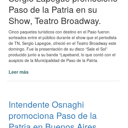
Paso de la Patria en su
Show, Teatro Broadway.
Cinco paquetes turísticos con destino en el Paso fueron
sorteados entre el público durante el show que el periodista
de TN, Sergio Lapegüe, ofreció en el Teatro Broadway este
domingo. Fue la presentación de su disco “Sale el Sol”
producido junto a su banda “Lapeband, lo que contó con el
auspicio de la Municipalidad de Paso de la Patria.
Leer más
de
Se
promocionó
Paso
de
Intendente Osnaghi
la
Patria
promociona Paso de la
desde
Teatro
Patria en Buenos Aires