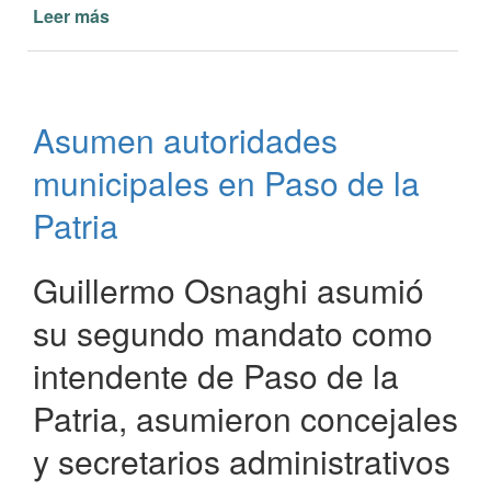
Leer más
de
Municipalidad
de
Paso
de
Asumen autoridades
la
Patria
municipales en Paso de la
abonará
un
Patria
plus
extraordinario
Guillermo Osnaghi asumió
su segundo mandato como
intendente de Paso de la
Patria, asumieron concejales
y secretarios administrativos