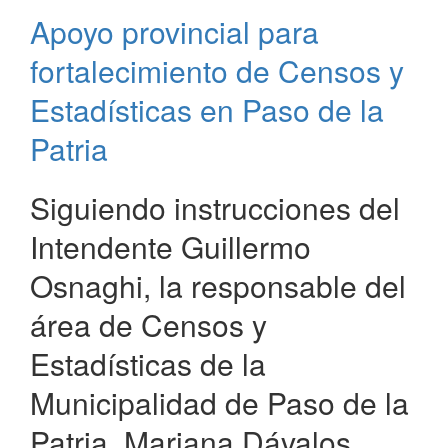
Patria
Apoyo provincial para
cuenta
ahora
fortalecimiento de Censos y
con
Unidad
Estadísticas en Paso de la
Especial
Patria
de
Seguridad
Vial
Siguiendo instrucciones del
Intendente Guillermo
Osnaghi, la responsable del
área de Censos y
Estadísticas de la
Municipalidad de Paso de la
Patria, Mariana Dávalos,