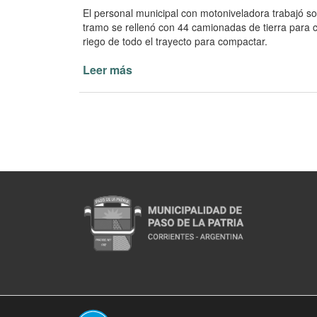
El personal municipal con motoniveladora trabajó so
tramo se rellenó con 44 camionadas de tierra para c
riego de todo el trayecto para compactar.
Leer más
de
Se
completa
el
enripiado
de
Avenida
Prefectura
Naval
Argentina
(Abre