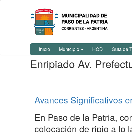
Ir
Municipalidad
al
de Paso De
contenido
La Patria
principal
Inicio
Municipio
HCD
Guía de T
Contenido
Enripiado Av. Prefect
principal
Avances Significativos e
En Paso de la Patria, co
colocación de ripio a lo 