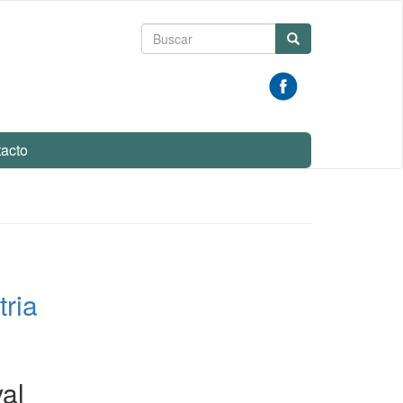
Formulario
Buscar
de
búsqueda
acto
tria
val