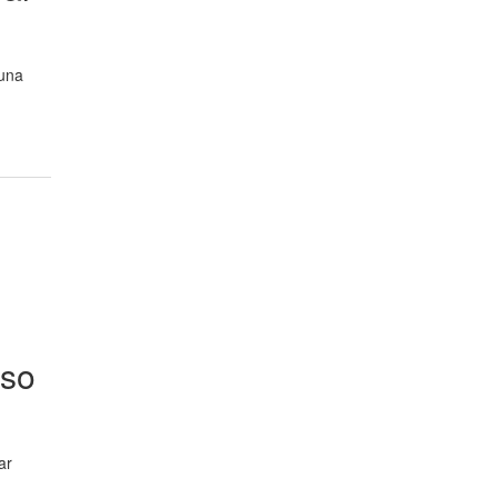
 una
aso
ar