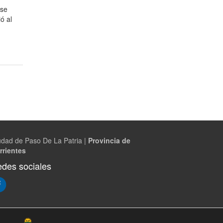
ese
ó al
udad de Paso De La Patria |
Provincia de
rrientes
des sociales
(Abre