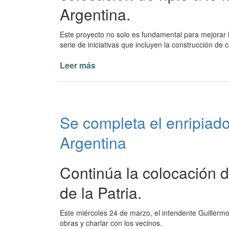
Argentina.
Este proyecto no solo es fundamental para mejorar l
serie de iniciativas que incluyen la construcción de 
Leer más
de
Avances
Significativos
en
Infraestructura
Se completa el enripiad
en
Paso
Argentina
de
la
Patria
Continúa la colocación d
de la Patria.
Este miércoles 24 de marzo, el intendente Guillermo
obras y charlar con los vecinos.