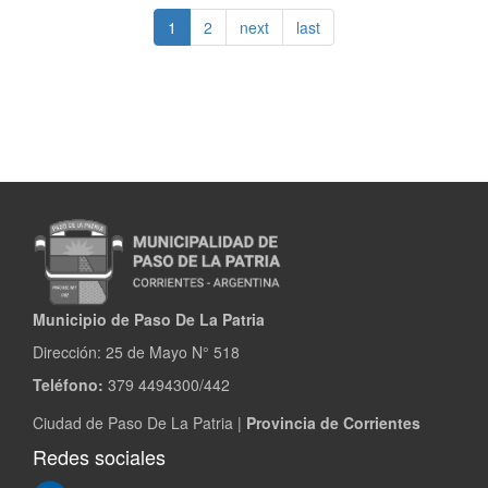
de
1
2
next
last
Carnaval
en
Paso
de
la
Patria
Municipio de Paso De La Patria
Dirección:
25 de Mayo N° 518
Teléfono:
379 4494300/442
Ciudad de Paso De La Patria |
Provincia de Corrientes
Redes sociales