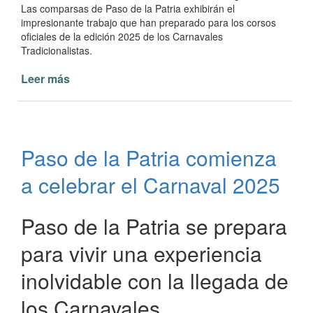
Las comparsas de Paso de la Patria exhibirán el
impresionante trabajo que han preparado para los corsos
oficiales de la edición 2025 de los Carnavales
Tradicionalistas.
Leer más
de
Arranca el
Carnaval
de
Paso
Paso de la Patria comienza
de
la
a celebrar el Carnaval 2025
Patria
con
Toda
Paso de la Patria se prepara
Pasión
para vivir una experiencia
inolvidable con la llegada de
los Carnavales