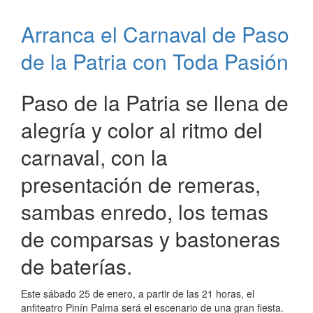
Paso
de
Arranca el Carnaval de Paso
la
Patria:
de la Patria con Toda Pasión
Primer
fin
de
Paso de la Patria se llena de
semana
alegría y color al ritmo del
inolvidable
carnaval, con la
presentación de remeras,
sambas enredo, los temas
de comparsas y bastoneras
de baterías.
Este sábado 25 de enero, a partir de las 21 horas, el
anfiteatro Pinín Palma será el escenario de una gran fiesta.