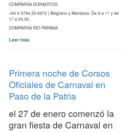
COMPARSA DORADITOS:
+54 9 3794 25-6972 | Belgrano y Mendoza. De 9 a 11 y de
17 a 20,30.
COMPARSA RIO PARANA
Leer más
de
Venta
de
entradas
para
Primera noche de Corsos
los
corsos
Oficiales de Carnaval en
oficiales
de
Paso de la Patria
Carnaval
en
el 27 de enero comenzó la
paso
de
gran fiesta de Carnaval en
la
Patria