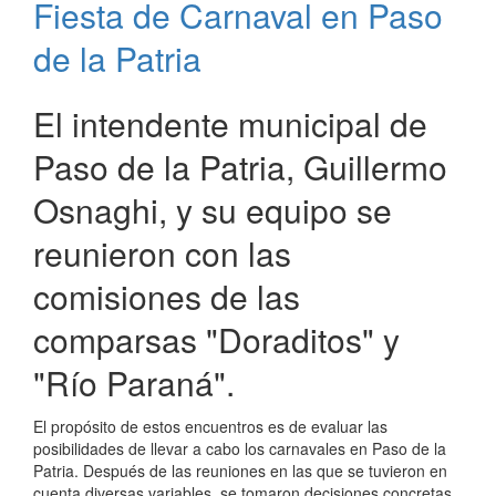
Fiesta de Carnaval en Paso
de
carnaval
de la Patria
en
Paso
de
El intendente municipal de
la
Paso de la Patria, Guillermo
Patria
Osnaghi, y su equipo se
reunieron con las
comisiones de las
comparsas "Doraditos" y
"Río Paraná".
El propósito de estos encuentros es de evaluar las
posibilidades de llevar a cabo los carnavales en Paso de la
Patria. Después de las reuniones en las que se tuvieron en
cuenta diversas variables, se tomaron decisiones concretas.