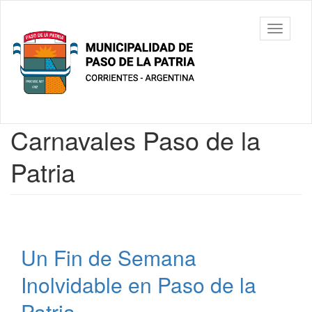
Ir
al
Municipalidad
Mostrar/
contenido
de Paso De
barra
principal
La Patria
de
navegac
Contenido
Carnavales Paso de la
principal
Patria
Un Fin de Semana
Inolvidable en Paso de la
Patria