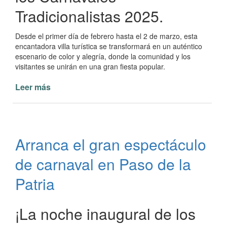
Tradicionalistas 2025.
Desde el primer día de febrero hasta el 2 de marzo, esta
encantadora villa turística se transformará en un auténtico
escenario de color y alegría, donde la comunidad y los
visitantes se unirán en una gran fiesta popular.
Leer más
de
Paso
de
la
Patria
Arranca el gran espectáculo
comienza
a
de carnaval en Paso de la
celebrar
el
Patria
Carnaval
2025
¡La noche inaugural de los