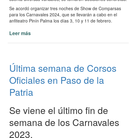
Se acordó organizar tres noches de Show de Comparsas
para los Carnavales 2024, que se llevarán a cabo en el
anfiteatro Pinín Palma los días 3, 10 y 11 de febrero.
Leer más
de
Fiesta
de
Carnaval
en
Última semana de Corsos
Paso
de
Oficiales en Paso de la
la
Patria
Patria
Se viene el último fin de
semana de los Carnavales
2023.