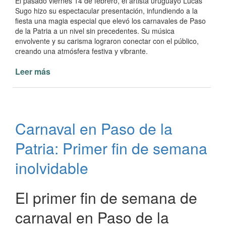
El pasado viernes 14 de febrero, el artista uruguayo Lucas
Sugo hizo su espectacular presentación, infundiendo a la
fiesta una magia especial que elevó los carnavales de Paso
de la Patria a un nivel sin precedentes. Su música
envolvente y su carisma lograron conectar con el público,
creando una atmósfera festiva y vibrante.
Leer más
de
Un
Fin
de
Semana
Carnaval en Paso de la
Inolvidable
en
Patria: Primer fin de semana
Paso
de
inolvidable
la
Patria
El primer fin de semana de
carnaval en Paso de la