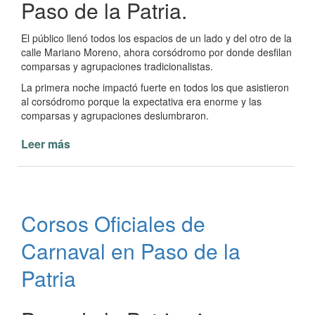
Paso de la Patria.
El público llenó todos los espacios de un lado y del otro de la
calle Mariano Moreno, ahora corsódromo por donde desfilan
comparsas y agrupaciones tradicionalistas.
La primera noche impactó fuerte en todos los que asistieron
al corsódromo porque la expectativa era enorme y las
comparsas y agrupaciones deslumbraron.
Leer más
de
Primera
noche
de
Corsos
Corsos Oficiales de
Oficiales
de
Carnaval en Paso de la
Carnaval
en
Patria
Paso
de
la