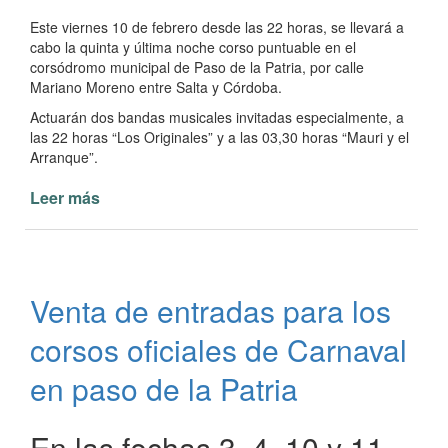
Este viernes 10 de febrero desde las 22 horas, se llevará a
cabo la quinta y última noche corso puntuable en el
corsódromo municipal de Paso de la Patria, por calle
Mariano Moreno entre Salta y Córdoba.
Actuarán dos bandas musicales invitadas especialmente, a
las 22 horas “Los Originales” y a las 03,30 horas “Mauri y el
Arranque”.
Leer más
de
Última
semana
de
Corsos
Venta de entradas para los
Oficiales
en
corsos oficiales de Carnaval
Paso
de
en paso de la Patria
la
Patria
En las fechas 3, 4, 10 y 11