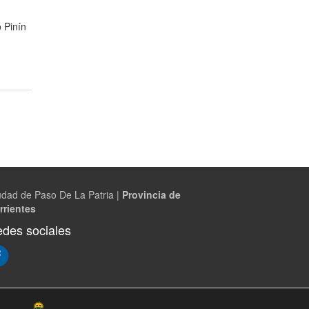
 Pinín
udad de Paso De La Patria |
Provincia de
rrientes
des sociales
(Abre