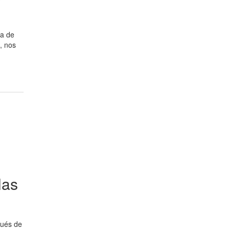
sa de
, nos
las
pués de