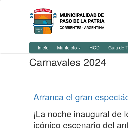
Ir
Municipalidad
al
de Paso De
contenido
La Patria
principal
Inicio
Municipio
HCD
Guía de T
Contenido
Carnavales 2024
principal
Arranca el gran espectác
¡La noche inaugural de
icónico escenario del an