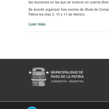
las reuniones en las que se tuvieron en cuenta dive
Se acordó organizar tres noches de Show de Compars
Palma los días 3, 10 y 11 de febrero.
Leer más
de
Fiesta
de
Carnaval
en
Paso
de
la
Patria
(Abre