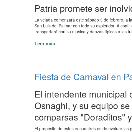
Patria promete ser inolvi
La velada comenzará este sábado 3 de febrero, a l
San Luis del Palmar con todo su esplendor. A conti
transportará con su música y danzas típicas a las tr
Leer más
de
Arranca
el
gran
espectáculo
Fiesta de Carnaval en Pa
de
carnaval
en
El intendente municipal 
Paso
de
Osnaghi, y su equipo se
la
comparsas "Doraditos" y
Patria
El propósito de estos encuentros es de evaluar las 