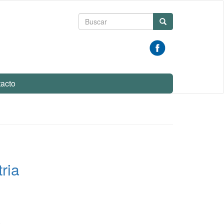
Formulario
Buscar
de
búsqueda
acto
ria
a