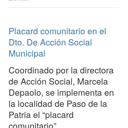
Municipalidad
de
Paso
de
Placard comunitario en el
la
Patria
Dto. De Acción Social
informa
sobre
Municipal
insumos
ortopédicos
Coordinado por la directora
de Acción Social, Marcela
Depaolo, se implementa en
la localidad de Paso de la
Patria el “placard
comunitario”.