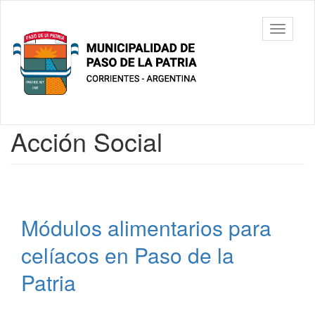
Ir
al
Municipalidad
Mostrar/
contenido
de Paso De
barra
principal
La Patria
de
navegac
Contenido
Acción Social
principal
Módulos alimentarios para
celíacos en Paso de la
Patria