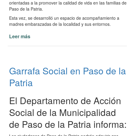
orientadas a la promover la calidad de vida en las familias de
Paso de la Patria.
Esta vez, se desarrolló un espacio de acompañamiento a
madres embarazadas de la localidad y sus entornos.
Leer más
de
La
Municipalidad
de
Paso
Garrafa Social en Paso de la
de
la
Patria
Patria
brinda
capacitación
El Departamento de Acción
a
Social de la Municipalidad
las
futuras
de Paso de la Patria informa:
mamás