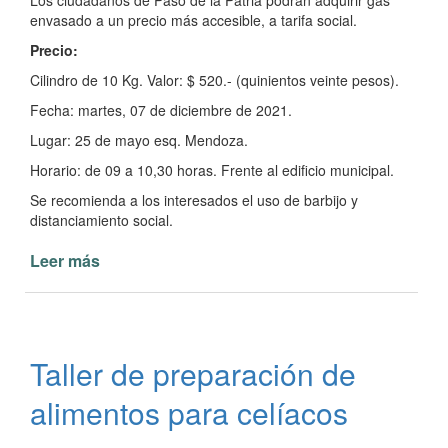
Los ciudadanos de Paso de la Patria podrán adquirir gas
envasado a un precio más accesible, a tarifa social.
Precio:
Cilindro de 10 Kg. Valor: $ 520.- (quinientos veinte pesos).
Fecha: martes, 07 de diciembre de 2021.
Lugar: 25 de mayo esq. Mendoza.
Horario: de 09 a 10,30 horas. Frente al edificio municipal.
Se recomienda a los interesados el uso de barbijo y
distanciamiento social.
Leer más
de
Garrafa
Social
en
Paso
Taller de preparación de
de
la
alimentos para celíacos
Patria