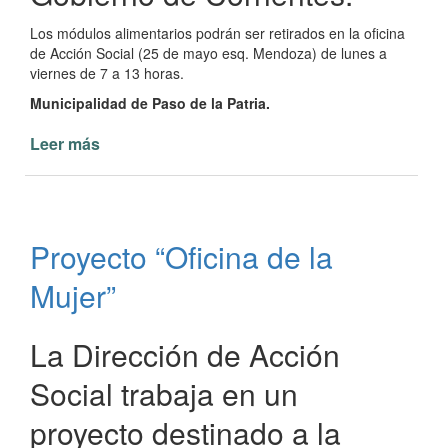
Los módulos alimentarios podrán ser retirados en la oficina
de Acción Social (25 de mayo esq. Mendoza) de lunes a
viernes de 7 a 13 horas.
Municipalidad de Paso de la Patria.
Leer más
de
Módulos
alimentarios
para
celíacos
Proyecto “Oficina de la
en
Paso
Mujer”
de
la
Patria
La Dirección de Acción
Social trabaja en un
proyecto destinado a la