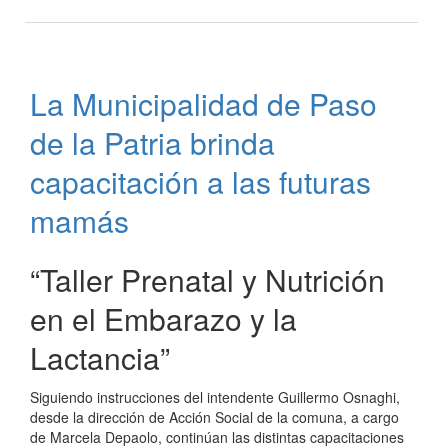
Garrafa
Social
en
Paso
La Municipalidad de Paso
de
la
de la Patria brinda
Patria
el
capacitación a las futuras
21/12/21
mamás
“Taller Prenatal y Nutrición
en el Embarazo y la
Lactancia”
Siguiendo instrucciones del intendente Guillermo Osnaghi,
desde la dirección de Acción Social de la comuna, a cargo
de Marcela Depaolo, continúan las distintas capacitaciones