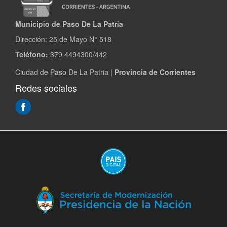
Municipio de Paso De La Patria
Dirección:
25 de Mayo N° 518
Teléfono:
379 4494300/442
Ciudad de Paso De La Patria |
Provincia de Corrientes
Redes sociales
(Abre
en
ventana
nueva)
(A