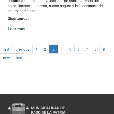
lactancia
que contempla información sobre: armado del
bolso, lactancia materna, sueño seguro y la importancia del
control pediátrico.
Disertantes:
Leer más
de
Taller
prenatal
y
first
previous
1
2
3
4
5
6
7
8
9
nutrición
en
next
last
el
embarazo
y
lactancia