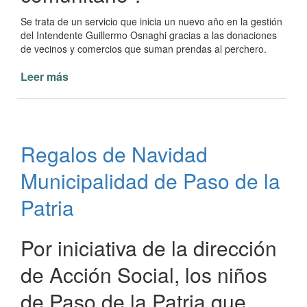
Se trata de un servicio que inicia un nuevo año en la gestión
del Intendente Guillermo Osnaghi gracias a las donaciones
de vecinos y comercios que suman prendas al perchero.
Leer más
de
Placard
comunitario
en
el
Regalos de Navidad
Dto.
De
Municipalidad de Paso de la
Acción
Social
Patria
Municipal
Por iniciativa de la dirección
de Acción Social, los niños
de Paso de la Patria que