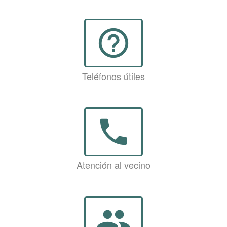
help_outline
Teléfonos útiles
phone
Atención al vecino
group