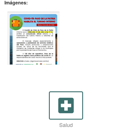
Imágenes:
local_hospital
Salud