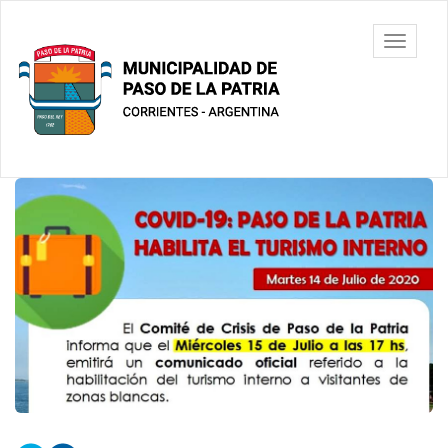
Ir
al
Municipalidad
Mostrar/
contenido
de Paso De
barra
principal
La Patria
de
navegac
Contenido
principal