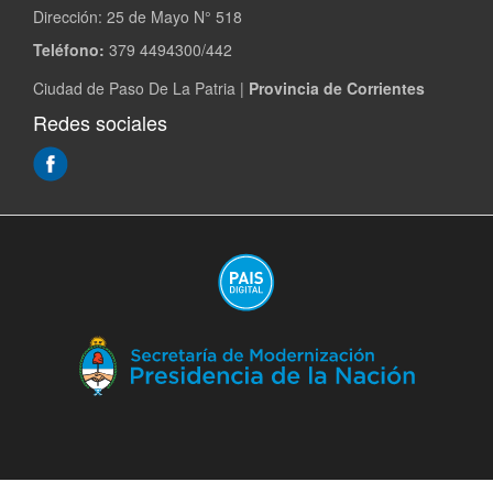
Dirección:
25 de Mayo N° 518
Teléfono:
379 4494300/442
Ciudad de Paso De La Patria |
Provincia de Corrientes
Redes sociales
(Abre
en
ventana
nueva)
(A
en
ve
nu