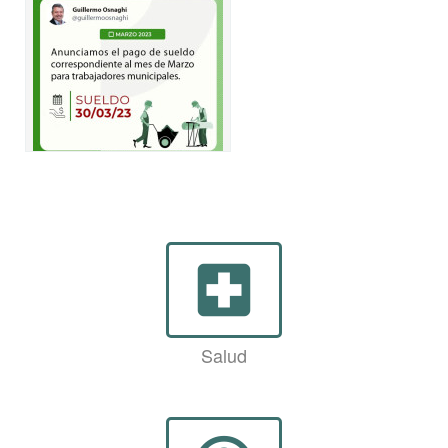
local_hospital
Salud