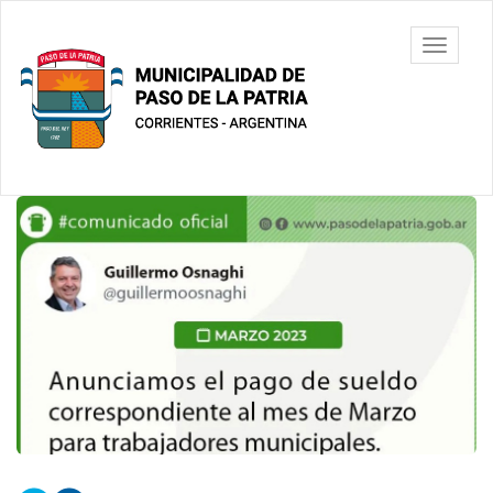
Ir
al
Municipalidad
Mostrar/
contenido
de Paso De
barra
principal
La Patria
de
navegac
Contenido
principal