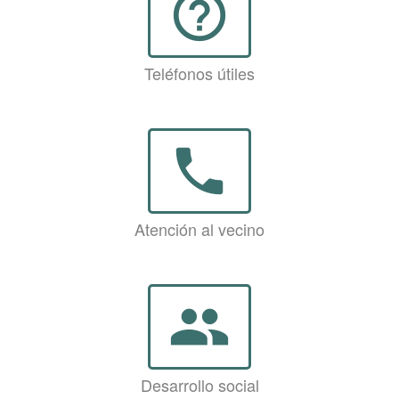
help_outline
Teléfonos útiles
phone
Atención al vecino
group
Desarrollo social