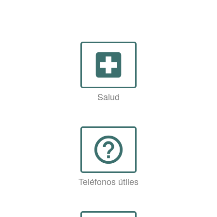
local_hospital
Salud
help_outline
Teléfonos útiles