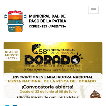
Ir
al
Municipalidad
Mostrar/
contenido
de Paso De
barra
principal
La Patria
de
navegac
Contenido
principal