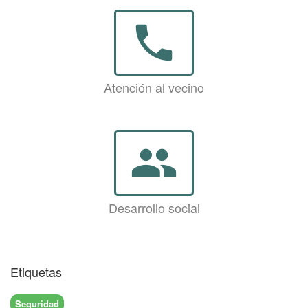
phone
Atención al vecino
group
Desarrollo social
Etiquetas
Seguridad