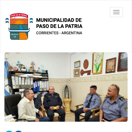
Ir
al
Municipalidad
Mostrar/
contenido
de Paso De
barra
principal
La Patria
de
navegac
Contenido
principal