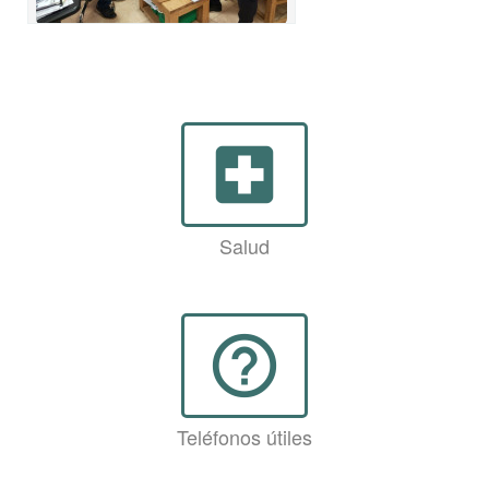
local_hospital
Salud
help_outline
Teléfonos útiles