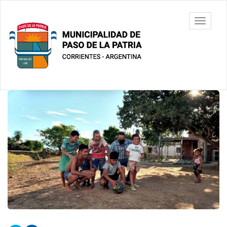
Ir
al
Municipalidad
Mostrar/
contenido
de Paso De
barra
principal
La Patria
de
navegac
Contenido
principal