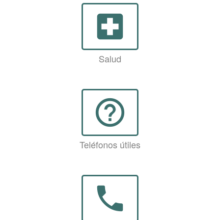
local_hospital
Salud
help_outline
Teléfonos útiles
phone