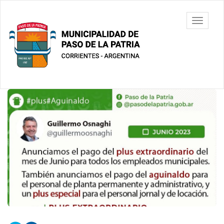
Ir
al
Municipalidad
Mostrar/
contenido
de Paso De
barra
principal
La Patria
de
navegac
Contenido
principal