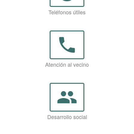
Teléfonos útiles
phone
Atención al vecino
group
Desarrollo social