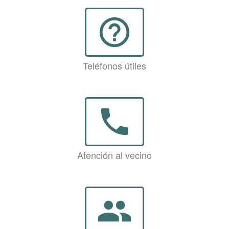
help_outline
Teléfonos útiles
phone
Atención al vecino
group