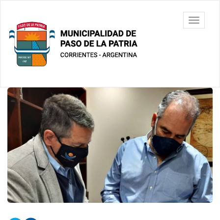
Ir
al
Municipalidad
Mostrar/
contenido
de Paso De
barra
principal
La Patria
de
navegac
Contenido
principal