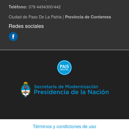
Teléfono:
379 4494300/442
Ciudad de Paso De La Patria |
Provincia de Corrientes
Redes sociales
(Abre
en
ventana
nueva)
(A
en
ve
nu
(Abre
Términos y condiciones de uso