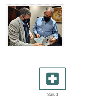
local_hospital
Salud