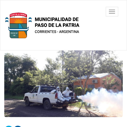
Ir
al
Municipalidad
Mostrar/
contenido
de Paso De
barra
principal
La Patria
de
navegac
Contenido
principal