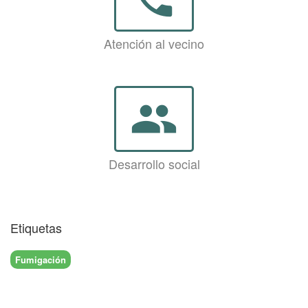
Atención al vecino
group
Desarrollo social
Etiquetas
Fumigación