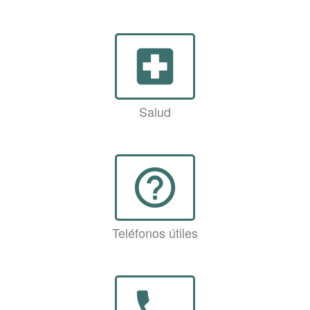
local_hospital
Salud
help_outline
Teléfonos útiles
phone