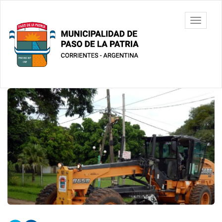
Ir
al
Municipalidad
Mostrar/
contenido
de Paso De
barra
principal
La Patria
de
navegac
Contenido
principal