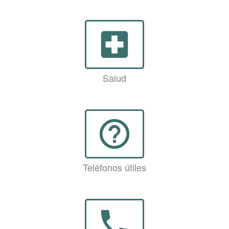
local_hospital
Salud
help_outline
Teléfonos útiles
phone