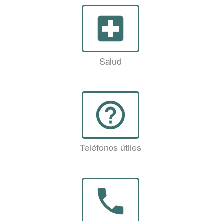
local_hospital
Salud
help_outline
Teléfonos útiles
phone