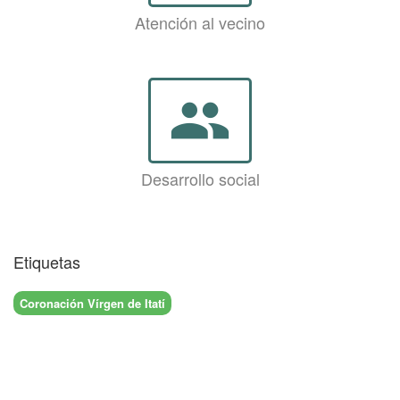
Atención al vecino
group
Desarrollo social
Etiquetas
Coronación Vírgen de Itatí