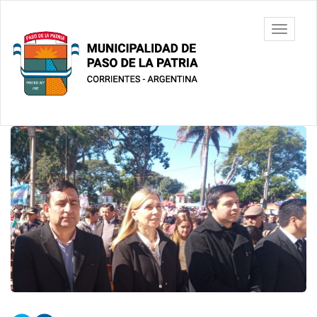
Ir
al
Municipalidad
Mostrar/
contenido
de Paso De
barra
principal
La Patria
de
navegac
Contenido
principal