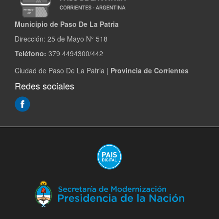
Municipio de Paso De La Patria
Dirección:
25 de Mayo N° 518
Teléfono:
379 4494300/442
Ciudad de Paso De La Patria |
Provincia de Corrientes
Redes sociales
(Abre
en
ventana
nueva)