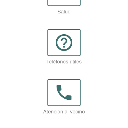
Salud
help_outline
Teléfonos útiles
phone
Atención al vecino