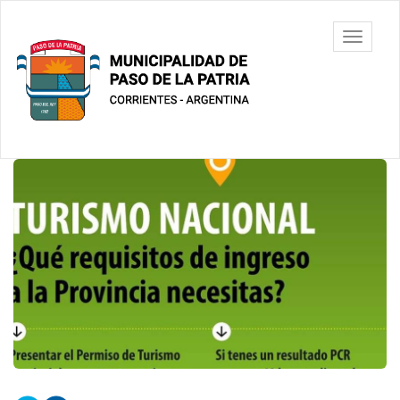
Ir
al
Municipalidad
Mostrar/
contenido
de Paso De
barra
principal
La Patria
de
navegac
Contenido
principal