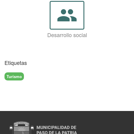
group
Desarrollo social
Etiquetas
Turismo