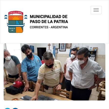
Ir
al
Municipalidad
Mostrar/
contenido
de Paso De
barra
principal
La Patria
de
navegac
Contenido
principal