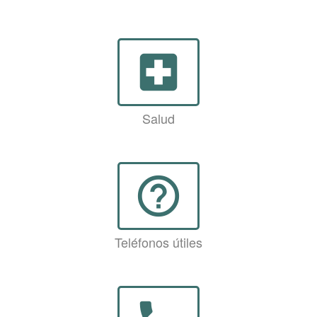
local_hospital
Salud
help_outline
Teléfonos útiles