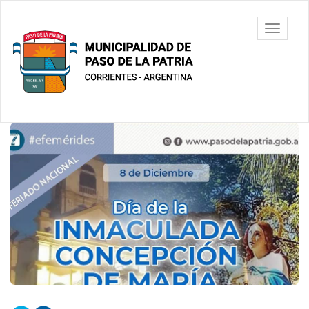
Ir
al
Municipalidad
Mostrar/
contenido
de Paso De
barra
principal
La Patria
de
navegac
Contenido
principal