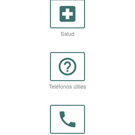
local_hospital
Salud
help_outline
Teléfonos útiles
phone