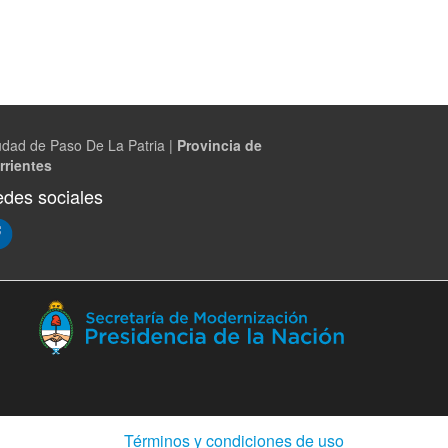
udad de Paso De La Patria |
Provincia de
rrientes
des sociales
(Abre
en
ventana
nueva)
(Abre
Términos y condiciones de uso