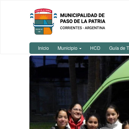
Ir
Municipalidad
al
de Paso De
contenido
La Patria
principal
Inicio
Municipio
HCD
Guía de T
Contenido
principal