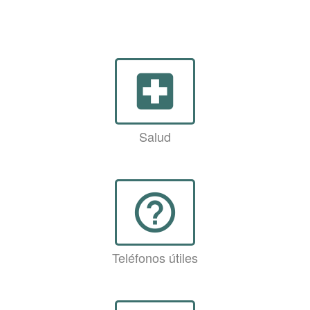
local_hospital
Salud
help_outline
Teléfonos útiles