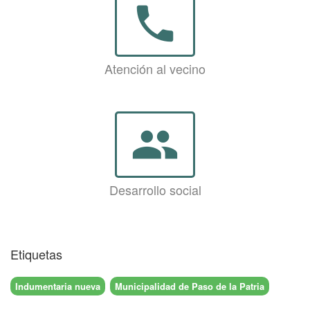
phone
Atención al vecino
group
Desarrollo social
Etiquetas
Indumentaria nueva
Municipalidad de Paso de la Patria