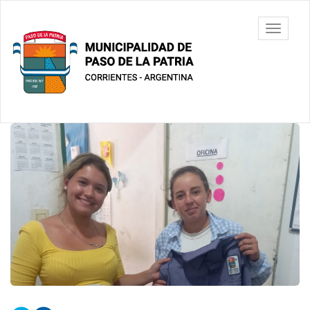
Ir
al
Municipalidad
Mostrar/
contenido
de Paso De
barra
principal
La Patria
de
navegac
Contenido
principal