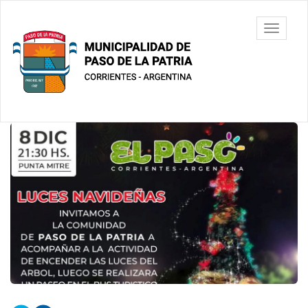
Ir
al
Municipalidad
Mostrar/
contenido
de Paso De
barra
principal
La Patria
de
navegac
Contenido
principal