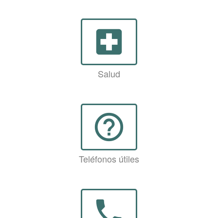
local_hospital
Salud
help_outline
Teléfonos útiles
phone