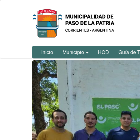
Ir
Municipalidad
al
de Paso De
contenido
La Patria
principal
Inicio
Municipio
HCD
Guía de T
Contenido
principal