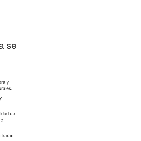
ia se
era y
urales.
y
vidad de
ue
ntrarán