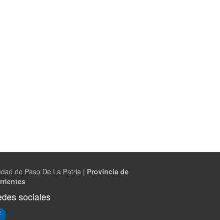
udad de Paso De La Patria |
Provincia de
rrientes
des sociales