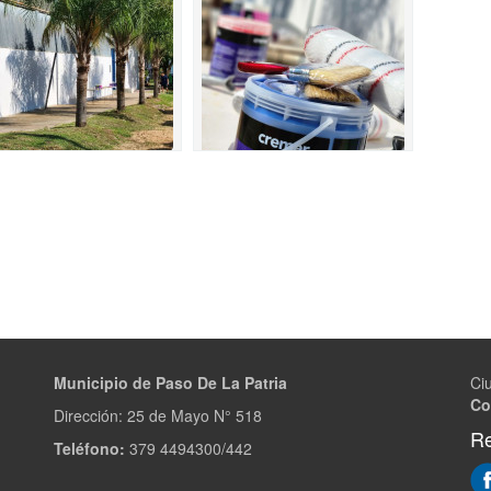
Municipio de Paso De La Patria
Ci
Co
Dirección:
25 de Mayo N° 518
Re
Teléfono:
379 4494300/442