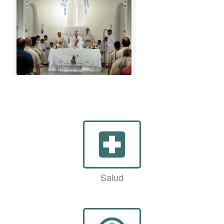
local_hospital
Salud