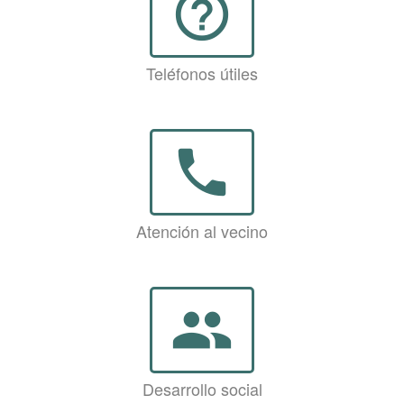
help_outline
Teléfonos útiles
phone
Atención al vecino
group
Desarrollo social