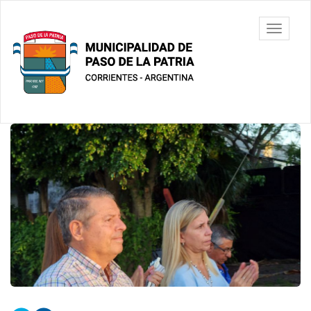
Ir
al
Municipalidad
Mostrar/
contenido
de Paso De
barra
principal
La Patria
de
navegac
Contenido
principal