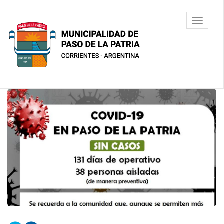
Ir
al
Municipalidad
Mostrar/
contenido
de Paso De
barra
principal
La Patria
de
navegac
Contenido
principal