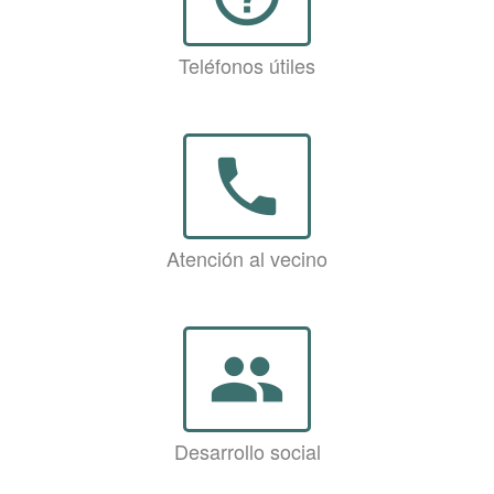
Teléfonos útiles
phone
Atención al vecino
group
Desarrollo social