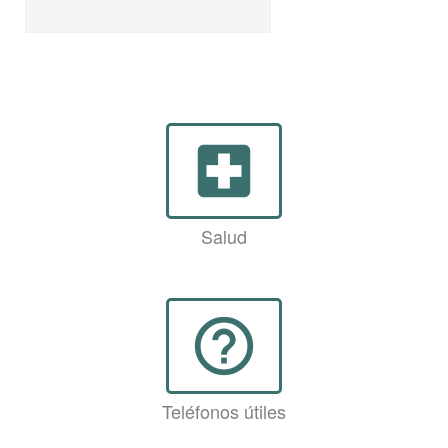
local_hospital
Salud
help_outline
Teléfonos útiles