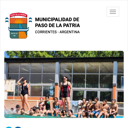
Ir
al
Municipalidad
Mostrar/
contenido
de Paso De
barra
principal
La Patria
de
navegac
Contenido
principal