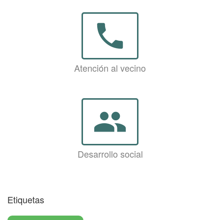
phone
Atención al vecino
group
Desarrollo social
Etiquetas