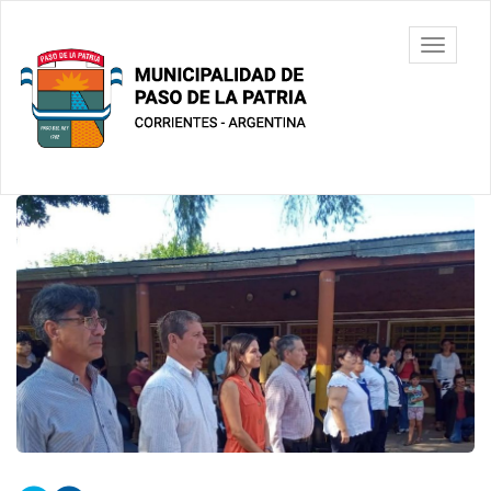
Ir
al
Municipalidad
Mostrar/
contenido
de Paso De
barra
principal
La Patria
de
navegac
Contenido
principal