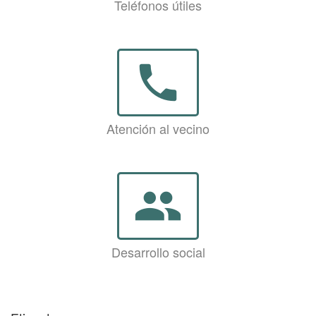
Teléfonos útiles
phone
Atención al vecino
group
Desarrollo social