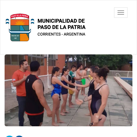
Ir
al
Municipalidad
Mostrar/
contenido
de Paso De
barra
principal
La Patria
de
navegac
Contenido
principal