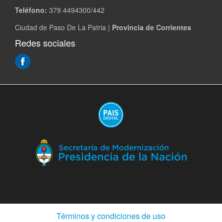
Teléfono:
379 4494300/442
Ciudad de Paso De La Patria |
Provincia de Corrientes
Redes sociales
(Abre
en
ventana
nueva)
(A
en
ve
nu
(Abre
Términos y condiciones de uso