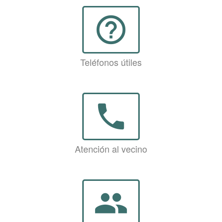
help_outline
Teléfonos útiles
phone
Atención al vecino
group