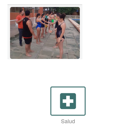
local_hospital
Salud