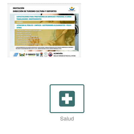
local_hospital
Salud