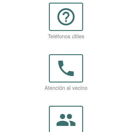
help_outline
Teléfonos útiles
phone
Atención al vecino
group