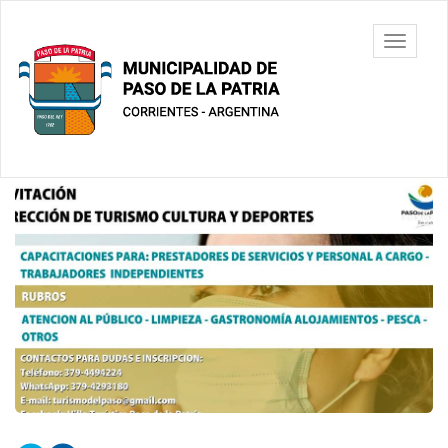
Ir
al
Municipalidad
Mostrar/
contenido
de Paso De
barra
principal
La Patria
de
navegac
Contenido
principal