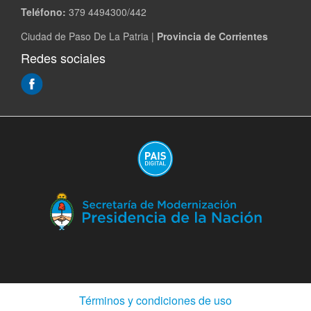
Teléfono:
379 4494300/442
Ciudad de Paso De La Patria |
Provincia de Corrientes
Redes sociales
(Abre
en
ventana
nueva)
(A
en
ve
nu
(Abre
Términos y condiciones de uso