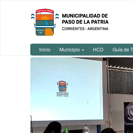
Ir
Municipalidad
al
de Paso De
contenido
La Patria
principal
Inicio
Municipio
HCD
Guía de T
Contenido
principal