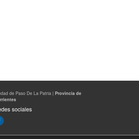
udad de Paso De La Patria |
Provincia de
rrientes
des sociales