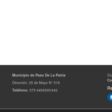
Municipio de Paso De La Patria
Ci
Co
Dirección:
25 de Mayo N° 518
Re
Teléfono:
379 4494300/442