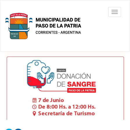
Ir
al
Municipalidad
Mostrar/
contenido
de Paso De
barra
principal
La Patria
de
navegac
Contenido
principal