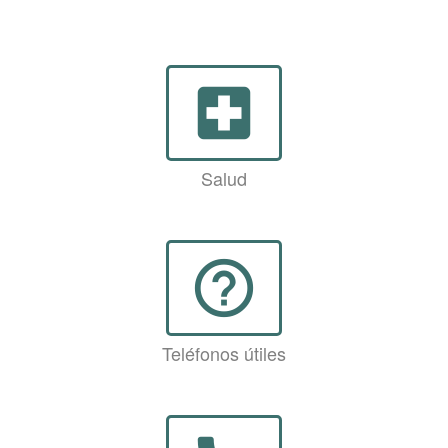
local_hospital
Salud
help_outline
Teléfonos útiles