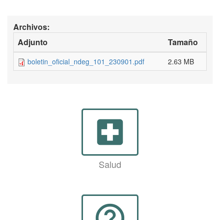
Archivos:
Adjunto
Tamaño
boletin_oficial_ndeg_101_230901.pdf
2.63 MB
local_hospital
Salud
help_outline