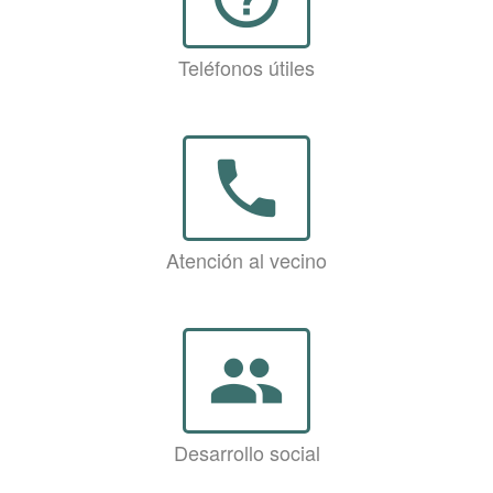
Teléfonos útiles
phone
Atención al vecino
group
Desarrollo social