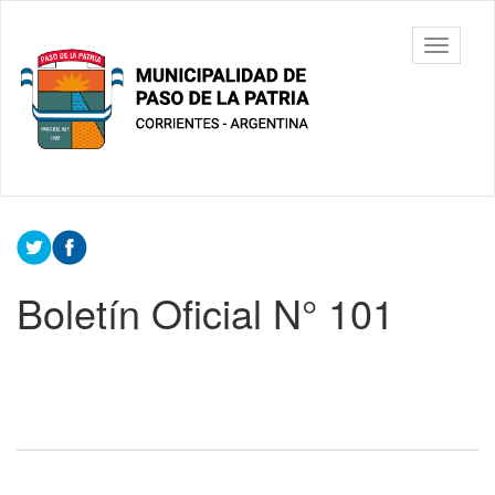
Ir
al
Municipalidad
Mostrar/
contenido
de Paso De
barra
principal
La Patria
de
navegac
Contenido
principal
Boletín Oficial N° 101